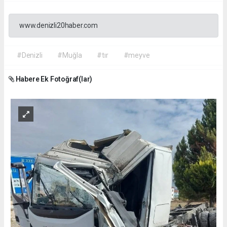
www.denizli20haber.com
#Denizli
#Muğla
#tır
#meyve
Habere Ek Fotoğraf(lar)