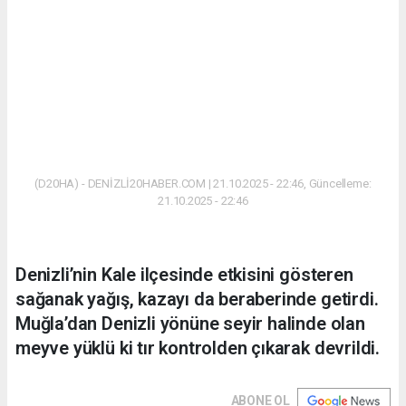
(D20HA) - DENİZLİ20HABER.COM | 21.10.2025 - 22:46, Güncelleme:
21.10.2025 - 22:46
Denizli’nin Kale ilçesinde etkisini gösteren
sağanak yağış, kazayı da beraberinde getirdi.
Muğla’dan Denizli yönüne seyir halinde olan
meyve yüklü ki tır kontrolden çıkarak devrildi.
ABONE OL