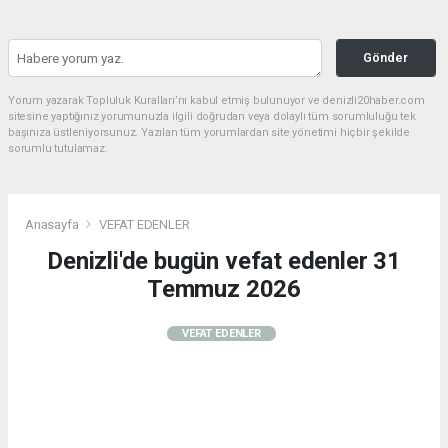
Gönder
Yorum yazarak Topluluk Kuralları’nı kabul etmiş bulunuyor ve denizli20haber.com
sitesine yaptığınız yorumunuzla ilgili doğrudan veya dolaylı tüm sorumluluğu tek
başınıza üstleniyorsunuz. Yazılan tüm yorumlardan site yönetimi hiçbir şekilde
sorumlu tutulamaz.
Anasayfa
VEFAT EDENLER
Denizli'de bugün vefat edenler 31
Temmuz 2026
VEFAT EDENLER