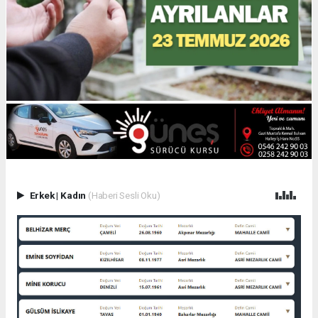
Erkek
|
Kadın
(Haberi Sesli Oku)