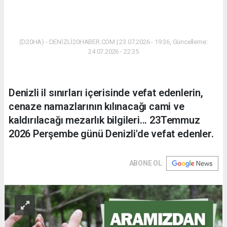
(D20HA) - DENİZLİ20HABER.COM | 23.07.2026 - 19:36, Güncelleme:
24.07.2026 - 22:35
Denizli il sınırları içerisinde vefat edenlerin,
cenaze namazlarının kılınacağı cami ve
kaldırılacağı mezarlık bilgileri... 23Temmuz
2026 Perşembe günü Denizli'de vefat edenler.
ABONE OL