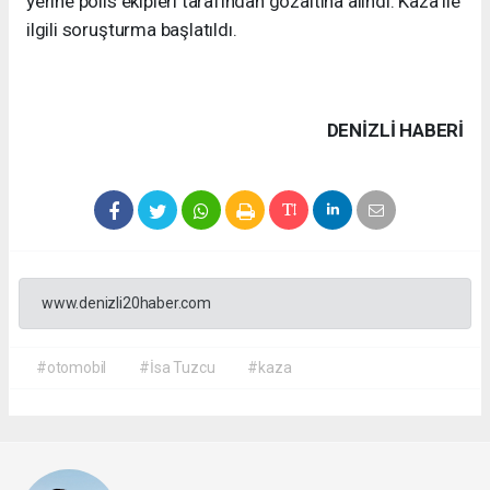
yerine polis ekipleri tarafından gözaltına alındı. Kaza ile
ilgili soruşturma başlatıldı.
DENIZLI HABERİ
www.denizli20haber.com
#otomobil
#İsa Tuzcu
#kaza