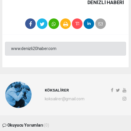
DENIZLI HABERİ
www.denizli20haber.com
KÖKSAL İRER
koksalirer@gmail.com
Okuyucu Yorumları
(0)