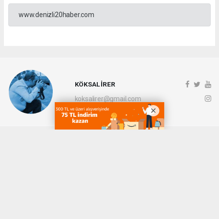
www.denizli20haber.com
KÖKSAL İRER
koksalirer@gmail.com
Okuyucu Yorumları
(0)
Gönder
Yorum yazarak Topluluk Kuralları’nı kabul etmiş bulunuyor ve denizli20haber.com
sitesine yaptığınız yorumunuzla ilgili doğrudan veya dolaylı tüm sorumluluğu tek
başınıza üstleniyorsunuz. Yazılan tüm yorumlardan site yönetimi hiçbir şekilde