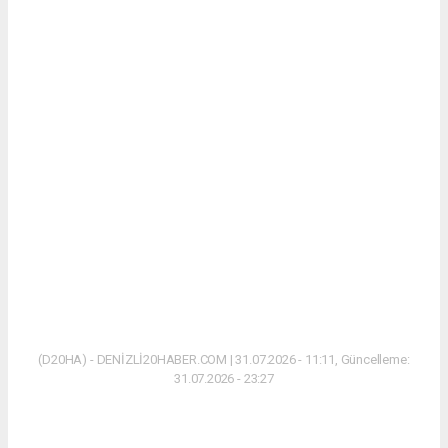
(D20HA) - DENİZLİ20HABER.COM | 31.07.2026 - 11:11, Güncelleme:
31.07.2026 - 23:27