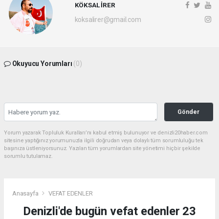
KÖKSAL İRER
koksalirer@gmail.com
Okuyucu Yorumları
(0)
Gönder
Yorum yazarak Topluluk Kuralları’nı kabul etmiş bulunuyor ve denizli20haber.com
sitesine yaptığınız yorumunuzla ilgili doğrudan veya dolaylı tüm sorumluluğu tek
başınıza üstleniyorsunuz. Yazılan tüm yorumlardan site yönetimi hiçbir şekilde
sorumlu tutulamaz.
Anasayfa
VEFAT EDENLER
Denizli'de bugün vefat edenler 23