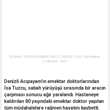
(D20HA) - DENİZLİ20HABER.COM | 27.08.2025 - 20:51, Güncelleme:
27.08.2025 - 20:51
Denizli Acıpayam’ın emektar doktorlarından
İsa Tuzcu, sabah yürüyüşü sırasında bir aracın
çarpması sonucu ağır yaralandı. Hastaneye
kaldırılan 80 yaşındaki emektar doktor yapılan
tüm müdahalelere rağmen hayatını kaybetti.