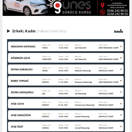
Erkek
|
Kadın
(Haberi Sesli Oku)