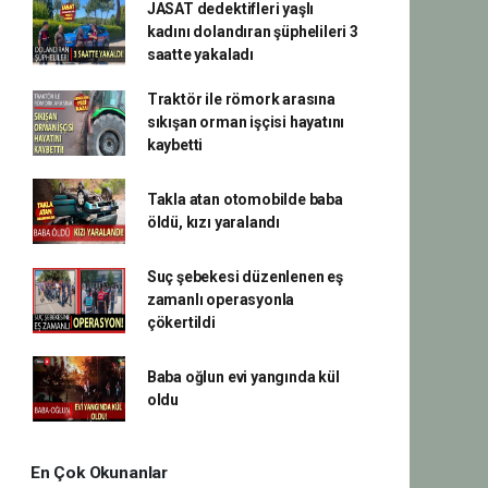
JASAT dedektifleri yaşlı
kadını dolandıran şüphelileri 3
saatte yakaladı
Traktör ile römork arasına
sıkışan orman işçisi hayatını
kaybetti
Takla atan otomobilde baba
öldü, kızı yaralandı
Suç şebekesi düzenlenen eş
zamanlı operasyonla
çökertildi
Baba oğlun evi yangında kül
oldu
En Çok Okunanlar