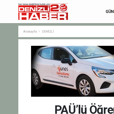
GÜN
Anasayfa
DENİZLİ
PAÜ’lü Öğren