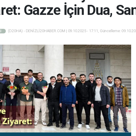
ret: Gazze İçin Dua, Sa
(D20HA) - DENİZLİ20HABER.COM | 09.10.2025 - 17:11, Güncelleme: 09.10.202
İ