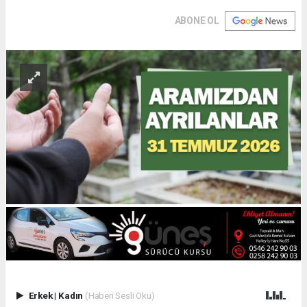
ABONE OL
Erkek
|
Kadın
(Haberi Sesli Oku)