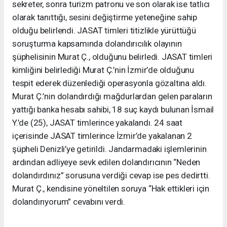
sekreter, sonra turizm patronu ve son olarak ise tatlıcı
olarak tanıttığı, sesini değiştirme yeteneğine sahip
olduğu belirlendi. JASAT timleri titizlikle yürüttüğü
soruşturma kapsamında dolandırıcılık olayının
şüphelisinin Murat Ç., olduğunu belirledi. JASAT timleri
kimliğini belirlediği Murat Ç.’nin İzmir’de olduğunu
tespit ederek düzenlediği operasyonla gözaltına aldı.
Murat Ç.’nin dolandırdığı mağdurlardan gelen paraların
yattığı banka hesabı sahibi, 18 suç kaydı bulunan İsmail
Y.’de (25), JASAT timlerince yakalandı. 24 saat
içerisinde JASAT timlerince İzmir’de yakalanan 2
şüpheli Denizli’ye getirildi. Jandarmadaki işlemlerinin
ardından adliyeye sevk edilen dolandırıcının “Neden
dolandırdınız” sorusuna verdiği cevap ise pes dedirtti.
Murat Ç., kendisine yöneltilen soruya “Hak ettikleri için
dolandırıyorum” cevabını verdi.