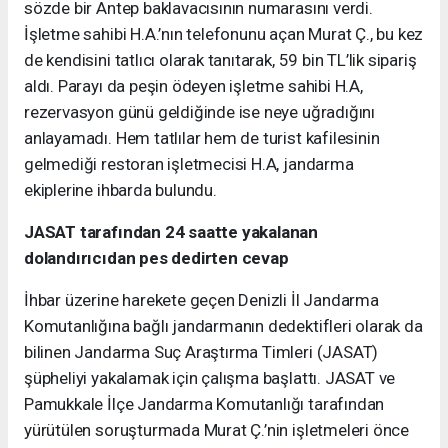
sözde bir Antep baklavacısının numarasını verdi.
İşletme sahibi H.A.’nın telefonunu açan Murat Ç., bu kez
de kendisini tatlıcı olarak tanıtarak, 59 bin TL’lik sipariş
aldı. Parayı da peşin ödeyen işletme sahibi H.A,
rezervasyon günü geldiğinde ise neye uğradığını
anlayamadı. Hem tatlılar hem de turist kafilesinin
gelmediği restoran işletmecisi H.A, jandarma
ekiplerine ihbarda bulundu.
JASAT tarafından 24 saatte yakalanan
dolandırıcıdan pes dedirten cevap
İhbar üzerine harekete geçen Denizli İl Jandarma
Komutanlığına bağlı jandarmanın dedektifleri olarak da
bilinen Jandarma Suç Araştırma Timleri (JASAT)
şüpheliyi yakalamak için çalışma başlattı. JASAT ve
Pamukkale İlçe Jandarma Komutanlığı tarafından
yürütülen soruşturmada Murat Ç.’nin işletmeleri önce