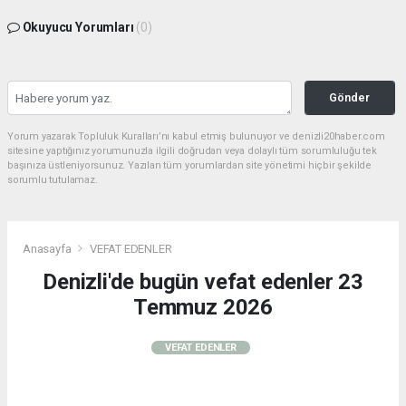
Okuyucu Yorumları
(0)
Gönder
Yorum yazarak Topluluk Kuralları’nı kabul etmiş bulunuyor ve denizli20haber.com
sitesine yaptığınız yorumunuzla ilgili doğrudan veya dolaylı tüm sorumluluğu tek
başınıza üstleniyorsunuz. Yazılan tüm yorumlardan site yönetimi hiçbir şekilde
sorumlu tutulamaz.
Anasayfa
VEFAT EDENLER
Denizli'de bugün vefat edenler 23
Temmuz 2026
VEFAT EDENLER