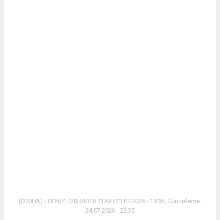
(D20HA) - DENİZLİ20HABER.COM | 23.07.2026 - 19:36, Güncelleme:
24.07.2026 - 22:35