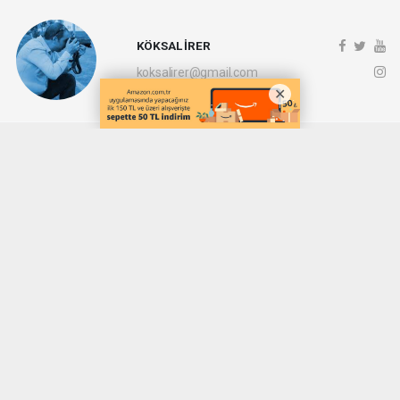
KÖKSAL İRER
koksalirer@gmail.com
Okuyucu Yorumları
(0)
Gönder
Yorum yazarak Topluluk Kuralları’nı kabul etmiş bulunuyor ve denizli20haber.com
sitesine yaptığınız yorumunuzla ilgili doğrudan veya dolaylı tüm sorumluluğu tek
başınıza üstleniyorsunuz. Yazılan tüm yorumlardan site yönetimi hiçbir şekilde
sorumlu tutulamaz.