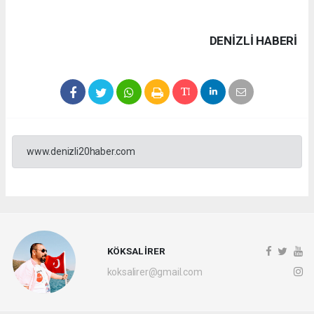
DENIZLI HABERİ
www.denizli20haber.com
KÖKSAL İRER
koksalirer@gmail.com