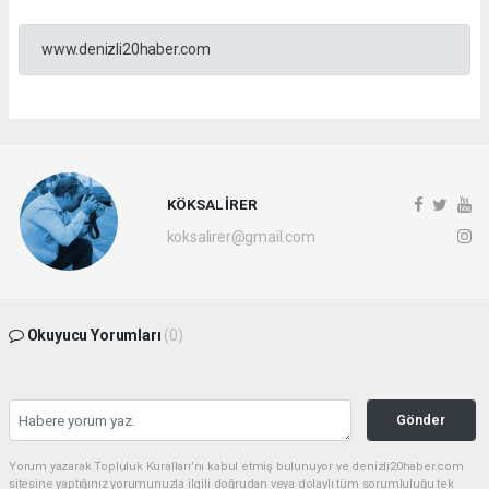
www.denizli20haber.com
KÖKSAL İRER
koksalirer@gmail.com
Okuyucu Yorumları
(0)
Gönder
Yorum yazarak Topluluk Kuralları’nı kabul etmiş bulunuyor ve denizli20haber.com
sitesine yaptığınız yorumunuzla ilgili doğrudan veya dolaylı tüm sorumluluğu tek