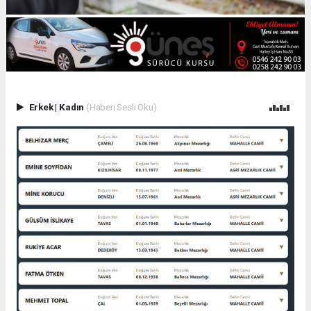
Erkek
|
Kadın
(Haberi Sesli Oku)