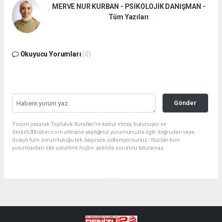
MERVE NUR KURBAN - PSİKOLOJİK DANIŞMAN -
Tüm Yazıları
Okuyucu Yorumları
(0)
Gönder
Yorum yazarak Topluluk Kuralları’nı kabul etmiş bulunuyor ve
denizli20haber.com sitesine yaptığınız yorumunuzla ilgili doğrudan veya
dolaylı tüm sorumluluğu tek başınıza üstleniyorsunuz. Yazılan tüm
yorumlardan site yönetimi hiçbir şekilde sorumlu tutulamaz.