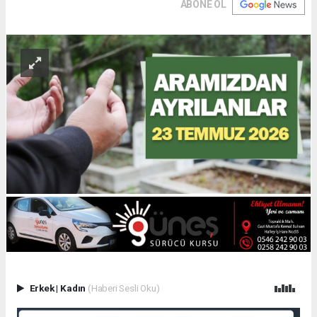
ABONE OL
Erkek
|
Kadın
(Haberi Sesli Oku)