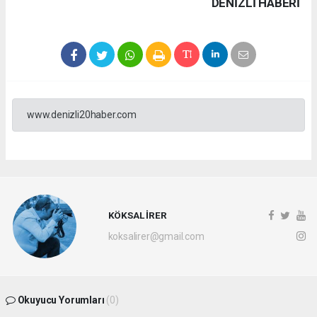
DENIZLI HABERİ
www.denizli20haber.com
KÖKSAL İRER
koksalirer@gmail.com
Okuyucu Yorumları
(0)