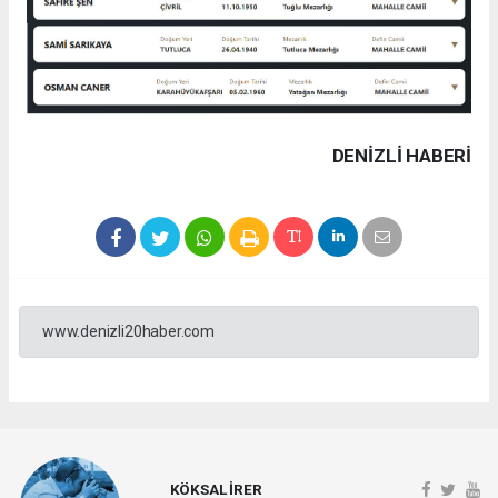
DENIZLI HABERİ
www.denizli20haber.com
KÖKSAL İRER