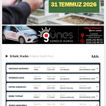
Erkek
|
Kadın
(Haberi Sesli Oku)