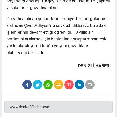
boşandığı eski eşi Turgay B.’nin de bulunduğu 6 şüpheli
yakalanarak gözaltına alındı.
Gözaltına alınan şüphelilerin emniyetteki sorgularının
ardından Çivril Adliyesi’ne sevk edildikleri ve buradaki
işlemlerinin devam ettiği öğrenildi. 10 yıllık sır
perdesini aralamak için başlatılan soruşturmanın çok
yönlü olarak yürütüldüğü ve yeni gözaltıların
olabileceği belirtildi.
DENIZLI HABERİ
www.denizli20haber.com