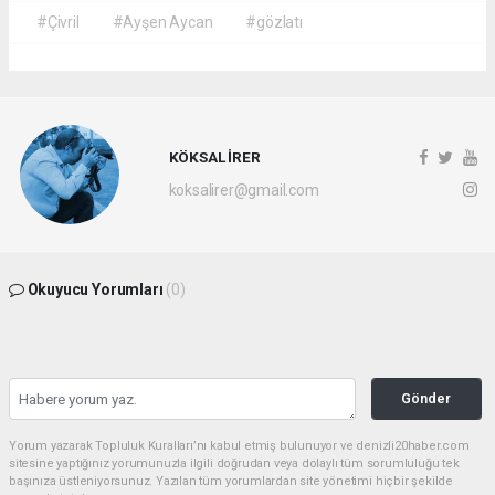
#Çivril
#Ayşen Aycan
#gözlatı
KÖKSAL İRER
koksalirer@gmail.com
Okuyucu Yorumları
(0)
Gönder
Yorum yazarak Topluluk Kuralları’nı kabul etmiş bulunuyor ve denizli20haber.com
sitesine yaptığınız yorumunuzla ilgili doğrudan veya dolaylı tüm sorumluluğu tek
başınıza üstleniyorsunuz. Yazılan tüm yorumlardan site yönetimi hiçbir şekilde