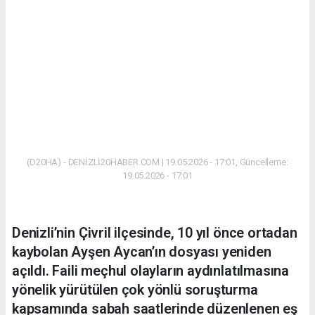
(D20HA) - DENİZLİ20HABER.COM | 19.05.2026 - 17:01, Güncelleme:
19.05.2026 - 17:01
Denizli’nin Çivril ilçesinde, 10 yıl önce ortadan
kaybolan Ayşen Aycan’ın dosyası yeniden
açıldı. Faili meçhul olayların aydınlatılmasına
yönelik yürütülen çok yönlü soruşturma
kapsamında sabah saatlerinde düzenlenen eş