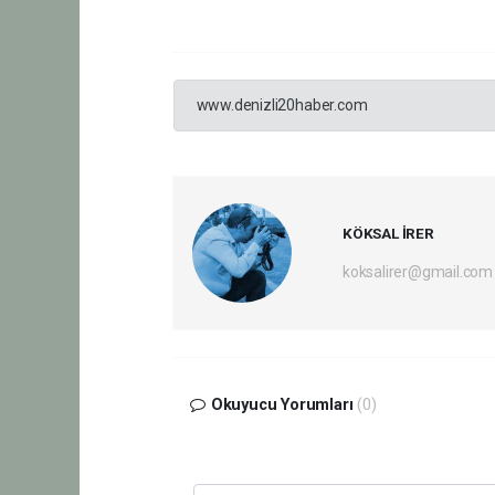
www.denizli20haber.com
KÖKSAL İRER
koksalirer@gmail.com
Okuyucu Yorumları
(0)