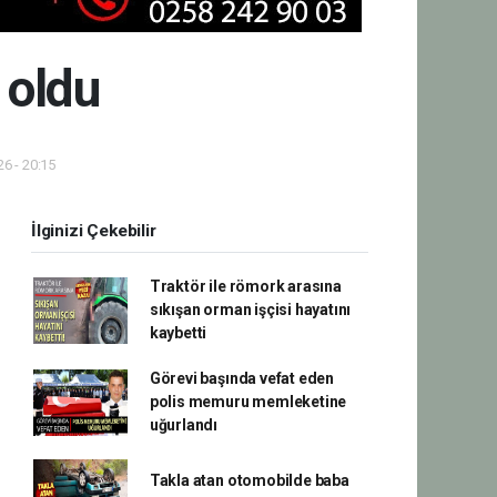
 oldu
6 - 20:15
İlginizi Çekebilir
Traktör ile römork arasına
sıkışan orman işçisi hayatını
kaybetti
Görevi başında vefat eden
polis memuru memleketine
uğurlandı
Takla atan otomobilde baba