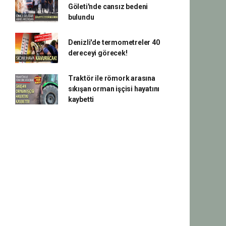
Göleti'nde cansız bedeni
bulundu
Denizli'de termometreler 40
dereceyi görecek!
Traktör ile römork arasına
sıkışan orman işçisi hayatını
kaybetti