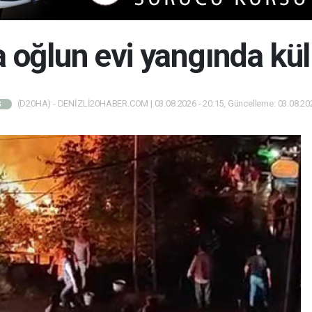
 oğlun evi yangında kül
(D20HA) - DENİZLİ20HABER.COM | 03.08.2026 - 20:15, Güncelleme: 03.08.202
Ş