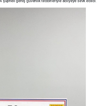
şüpheli geniş güvenlik tedbirleriyle adliyeye sevk edildi.