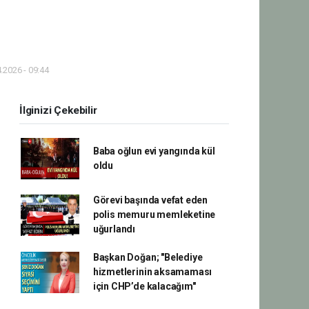
.2026 - 09:44
İlginizi Çekebilir
Baba oğlun evi yangında kül
oldu
Görevi başında vefat eden
polis memuru memleketine
uğurlandı
Başkan Doğan; "Belediye
hizmetlerinin aksamaması
için CHP’de kalacağım"