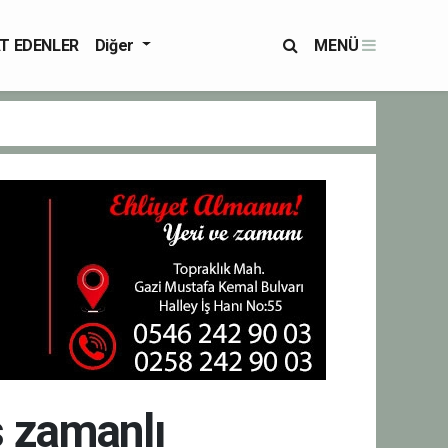
T EDENLER
Diğer
MENÜ
eş zamanlı