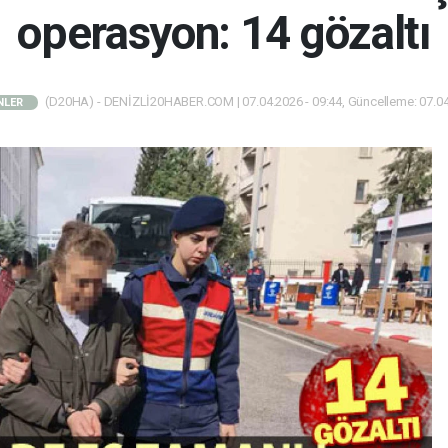
operasyon: 14 gözaltı
(D20HA) - DENİZLİ20HABER.COM | 07.04.2026 - 09:44, Güncelleme: 07.04
NLER