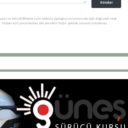
Gönder
nuyor ve denizli20haber.com sitesine yaptığınız yorumunuzla ilgili doğrudan veya
. Yazılan tüm yorumlardan site yönetimi hiçbir şekilde sorumlu tutulamaz.