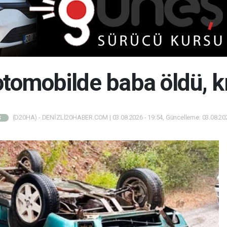
otomobilde baba öldü, kı
(D20HA) - DENİZLİ20HABER.COM | 03.08.2026 - 19:54, Güncelleme: 03.08.202
Ş