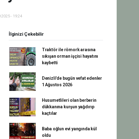
.2025 - 19:24
İlginizi Çekebilir
Traktör ile römork arasına
sıkışan orman işçisi hayatını
kaybetti
Denizli'de bugün vefat edenler
1 Ağustos 2026
Husumetlileri olan berberin
dükkanına kurşun yağdırıp
kaçtılar
Baba oğlun evi yangında kül
oldu