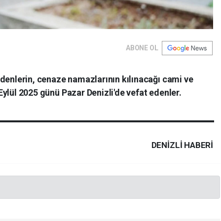
ABONE OL
t edenlerin, cenaze namazlarının kılınacağı cami ve
7 Eylül 2025 günü Pazar Denizli'de vefat edenler.
DENIZLI HABERİ