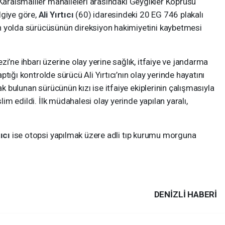
e Karaismailler mahalleleri arasındaki Geygikler Köprüsü
lgiye göre,
Ali Yırtıcı
(60) idaresindeki 20 EG 746 plakalı
n yolda sürücüsünün direksiyon hakimiyetini kaybetmesi
i’ne ihbarı üzerine olay yerine sağlık, itfaiye ve jandarma
yaptığı kontrolde sürücü Ali Yırtıcı’nın olay yerinde hayatını
ak bulunan sürücünün kızı ise itfaiye ekiplerinin çalışmasıyla
slim edildi. İlk müdahalesi olay yerinde yapılan yaralı,
tıcı
ise otopsi yapılmak üzere adli tıp kurumu morguna
DENIZLI HABERİ