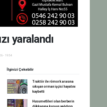
zı yaralandı
6 - 19:54
İlginizi Çekebilir
Traktör ile römork arasına
sıkışan orman işçisi hayatını
kaybetti
Husumetlileri olan berberin
dükkanına kurşun yağdırıp