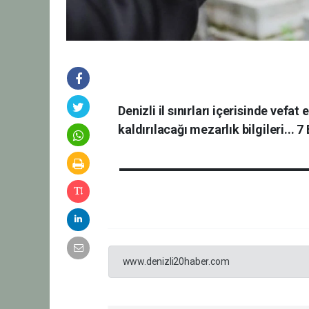
Denizli il sınırları içerisinde vefa
kaldırılacağı mezarlık bilgileri... 
www.denizli20haber.com