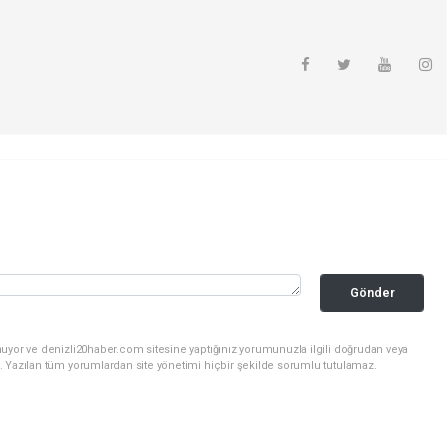
Gönder
nuyor ve denizli20haber.com sitesine yaptığınız yorumunuzla ilgili doğrudan veya
. Yazılan tüm yorumlardan site yönetimi hiçbir şekilde sorumlu tutulamaz.