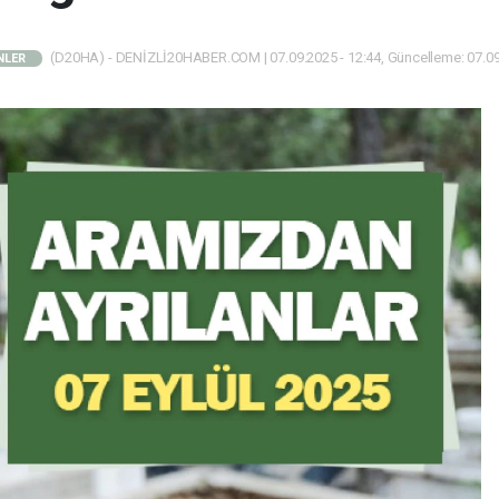
(D20HA) - DENİZLİ20HABER.COM | 07.09.2025 - 12:44, Güncelleme: 07.09
NLER