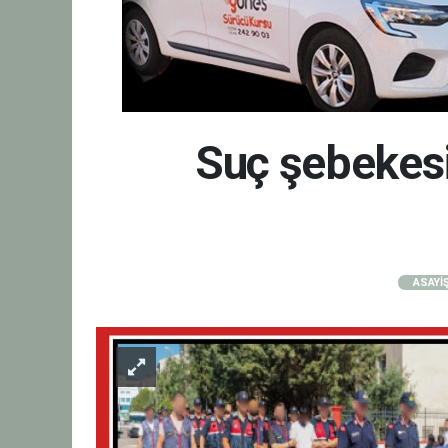
Suç şebekesi
ASAYİ