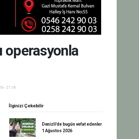
ı operasyonla
6 - 21:18
İlginizi Çekebilir
Denizli'de bugün vefat edenler
1 Ağustos 2026