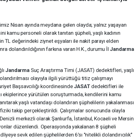
ğimiz Nisan ayında meydana gelen olayda; yalnız yaşayan
sini kamu personeli olarak tanıtan şüpheli, yaşlı kadının
 TL değerindeki ziynet eşyaları ile nakit parayı elden
onra dolandırıldığının farkına varan H.K., durumu İl
Jandarma
ğlı
Jandarma
Suç Araştırma Timi (JASAT) dedektifleri, yaşlı
olandırılması olayıyla ilgili yürüttüğü titiz çalışmayı
uriyet Başsavcılığı koordinesinde
JASAT
dedektifleri ile
 ekiplerince yürütülen soruşturmada, kendilerini kamu
 tanıtarak yaşlı vatandaşı dolandıran şüphelilerin yakalanması
fiziki takip gerçekleştirildi. Çalışmalar sonucunda olayla
Denizli merkezli olarak Şanlıurfa, İstanbul, Kocaeli ve Mersin
yonlar düzenlendi. Operasyonda yakalanan 8 şüpheli
dliyeye sevk edilen şüphelilerden 6’sı "nitelikli dolandırıcılık"