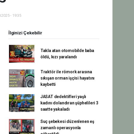
.2025 - 19:35
İlginizi Çekebilir
Takla atan otomobilde baba
öldü, kızı yaralandı
Traktör ile römork arasına
sıkışan orman işçisi hayatını
kaybetti
JASAT dedektifleri yaşlı
kadını dolandıran şüphelileri 3
saatte yakaladı
Suç şebekesi düzenlenen eş
zamanlı operasyonla