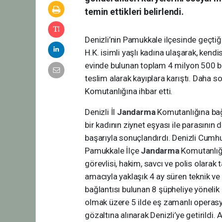
temin ettikleri belirlendi.
Denizli’nin Pamukkale ilçesinde geçti
H.K. isimli yaşlı kadına ulaşarak, kendi
evinde bulunan toplam 4 milyon 500 bin
teslim alarak kayıplara karıştı. Daha s
Komutanlığına ihbar etti.
Denizli İl
Jandarma
Komutanlığına ba
bir kadının ziynet eşyası ile parasının d
başarıyla sonuçlandırdı. Denizli Cumh
Pamukkale İlçe
Jandarma
Komutanlığı
görevlisi, hakim, savcı ve polis olarak
amacıyla yaklaşık 4 ay süren teknik ve 
bağlantısı bulunan 8 şüpheliye yönelik 
olmak üzere 5 ilde eş zamanlı operas
gözaltına alınarak Denizli’ye getirildi. A