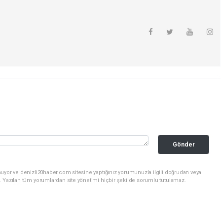
Gönder
nuyor ve denizli20haber.com sitesine yaptığınız yorumunuzla ilgili doğrudan veya
. Yazılan tüm yorumlardan site yönetimi hiçbir şekilde sorumlu tutulamaz.