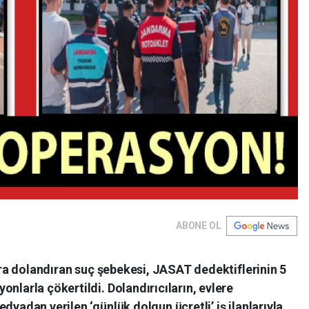
ABONE OL
lira dolandıran suç şebekesi, JASAT dedektiflerinin 5
nlarla çökertildi. Dolandırıcıların, evlere
dyadan verilen ‘günlük dolgun ücretli’ iş ilanlarıyla