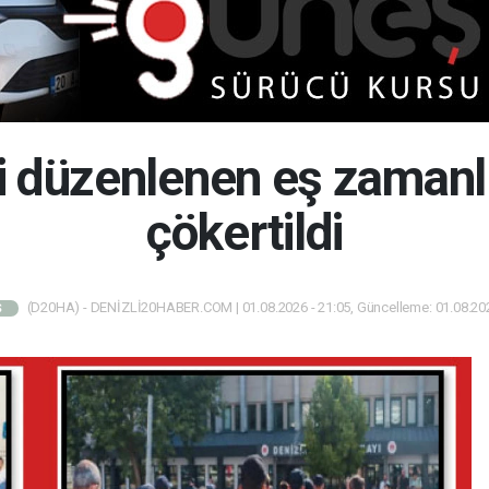
 düzenlenen eş zamanl
çökertildi
(D20HA) - DENİZLİ20HABER.COM | 01.08.2026 - 21:05, Güncelleme: 01.08.202
Ş