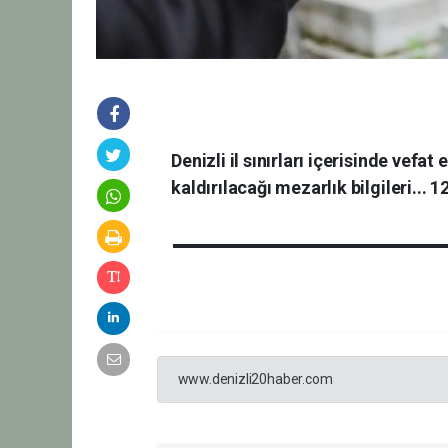
Denizli il sınırları içerisinde vefa
kaldırılacağı mezarlık bilgileri... 
www.denizli20haber.com