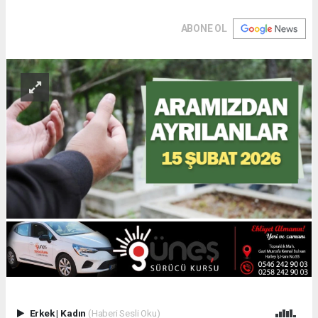
ABONE OL
Erkek
|
Kadın
(Haberi Sesli Oku)