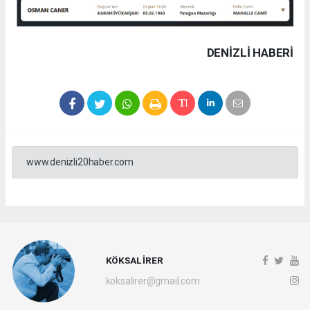
DENIZLI HABERİ
www.denizli20haber.com
KÖKSAL İRER
koksalirer@gmail.com