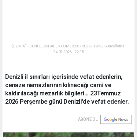
(D20HA) - DENİZLİ20HABER.COM | 23.07.2026 - 19:36, Güncelleme:
24.07.2026 - 22:35
Denizli il sınırları içerisinde vefat edenlerin,
cenaze namazlarının kılınacağı cami ve
kaldırılacağı mezarlık bilgileri... 23Temmuz
2026 Perşembe günü Denizli'de vefat edenler.
ABONE OL