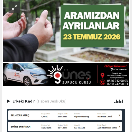
Erkek
|
Kadın
(Haberi Sesli Oku)