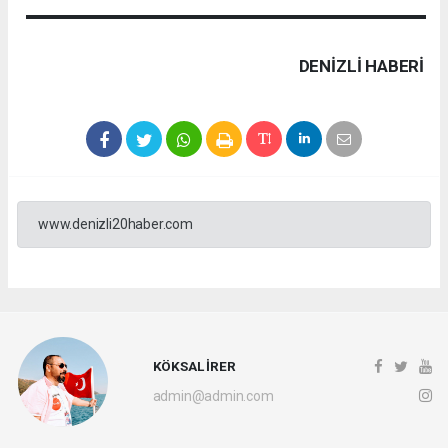
DENIZLI HABERİ
www.denizli20haber.com
KÖKSAL İRER
admin@admin.com