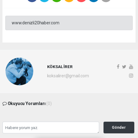
www.denizli20haber.com
KÖKSAL İRER
koksalirer@gmail.com
Okuyucu Yorumları
(0)
Gönder