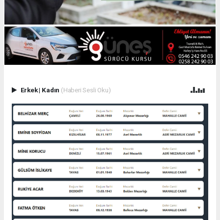
Erkek
|
Kadın
(Haberi Sesli Oku)