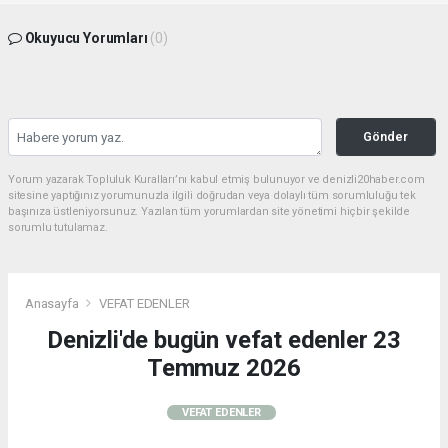
Okuyucu Yorumları
(0)
Gönder
Yorum yazarak Topluluk Kuralları’nı kabul etmiş bulunuyor ve denizli20haber.com
sitesine yaptığınız yorumunuzla ilgili doğrudan veya dolaylı tüm sorumluluğu tek
başınıza üstleniyorsunuz. Yazılan tüm yorumlardan site yönetimi hiçbir şekilde
sorumlu tutulamaz.
Anasayfa
VEFAT EDENLER
Denizli'de bugün vefat edenler 23
Temmuz 2026
VEFAT EDENLER