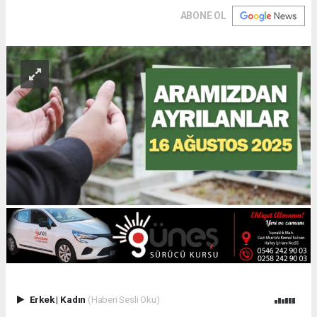
ABONE OL
Erkek
|
Kadın
(Haberi Sesli Oku)