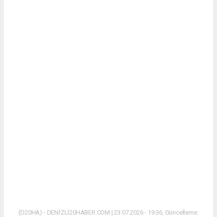
(D20HA) - DENİZLİ20HABER.COM | 23.07.2026 - 19:36, Güncelleme: