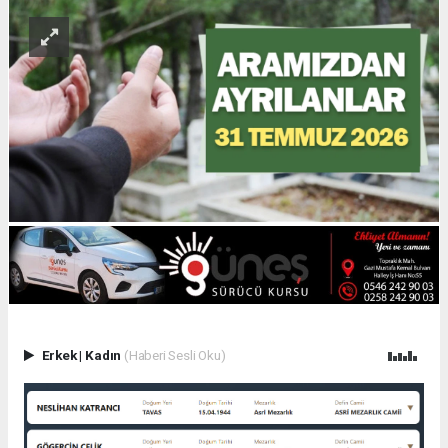
Erkek
|
Kadın
(Haberi Sesli Oku)