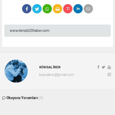
www.denizli20haber.com
KÖKSAL İRER
koksalirer@gmail.com
Okuyucu Yorumları
(0)