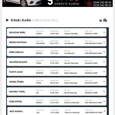
Erkek
|
Kadın
(Haberi Sesli Oku)