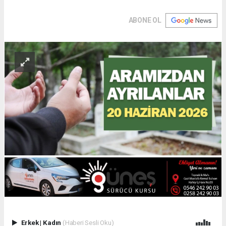
ABONE OL
Erkek
|
Kadın
(Haberi Sesli Oku)