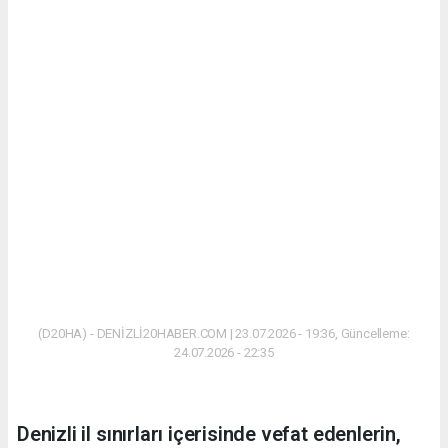
(D20HA) - DENİZLİ20HABER.COM | 23.07.2026 - 19:36, Güncelleme:
24.07.2026 - 22:35
Denizli il sınırları içerisinde vefat edenlerin,