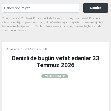
Gönder
Yorum yazarak Topluluk Kuralları’nı kabul etmiş bulunuyor ve denizli20haber.com
sitesine yaptığınız yorumunuzla ilgili doğrudan veya dolaylı tüm sorumluluğu tek
başınıza üstleniyorsunuz. Yazılan tüm yorumlardan site yönetimi hiçbir şekilde
sorumlu tutulamaz.
Anasayfa
VEFAT EDENLER
Denizli'de bugün vefat edenler 23
Temmuz 2026
VEFAT EDENLER