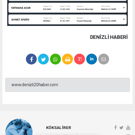
DENIZLI HABERİ
www.denizli20haber.com
KÖKSAL İRER