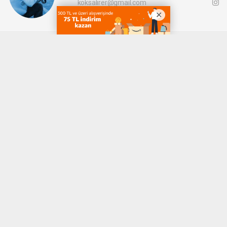
koksalirer@gmail.com
Okuyucu Yorumları
(0)
Gönder
Yorum yazarak Topluluk Kuralları’nı kabul etmiş bulunuyor ve denizli20haber.com
sitesine yaptığınız yorumunuzla ilgili doğrudan veya dolaylı tüm sorumluluğu tek
başınıza üstleniyorsunuz. Yazılan tüm yorumlardan site yönetimi hiçbir şekilde
sorumlu tutulamaz.
haber paketi
haber scripti
haber yazılımı
Tüm hakları saklı tutulmaktadır.Copyright 2026©
Haber Yazılımı:
Web Aksiyon ®