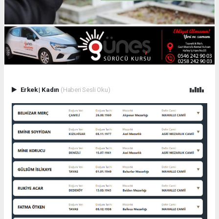
Erkek
|
Kadın
(Haberi Sesli Oku)