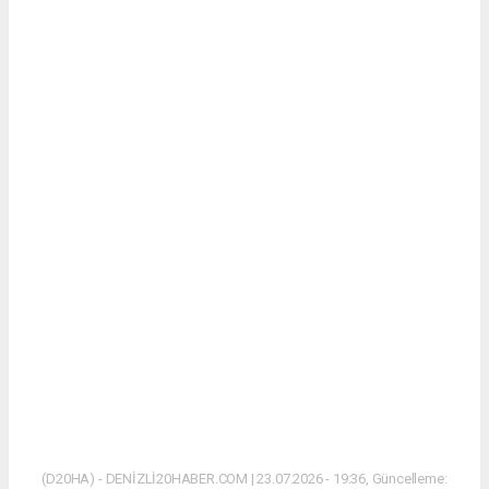
(D20HA) - DENİZLİ20HABER.COM | 23.07.2026 - 19:36, Güncelleme: