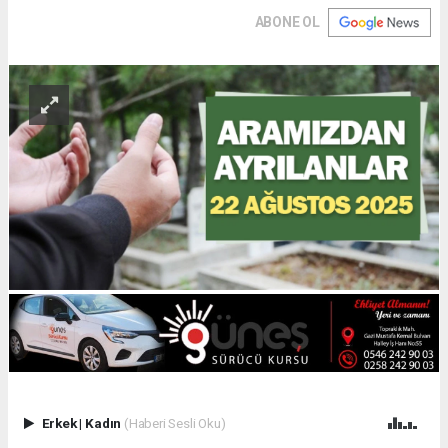
ABONE OL
Erkek
|
Kadın
(Haberi Sesli Oku)