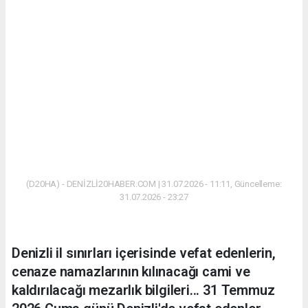
(D20HA) - DENİZLİ20HABER.COM | 31.07.2026 - 11:11, Güncelleme:
31.07.2026 - 23:27
Denizli il sınırları içerisinde vefat edenlerin,
cenaze namazlarının kılınacağı cami ve
kaldırılacağı mezarlık bilgileri... 31 Temmuz