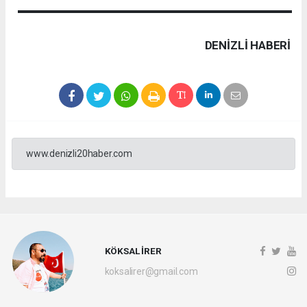
DENIZLI HABERİ
www.denizli20haber.com
KÖKSAL İRER
koksalirer@gmail.com