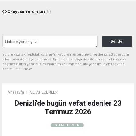
Okuyucu Yorumları
(0)
Gönder
Yorum yazarak Topluluk Kuralları’nı kabul etmiş bulunuyor ve denizli20haber.com
sitesine yaptığınız yorumunuzla ilgili doğrudan veya dolaylı tüm sorumluluğu tek
başınıza üstleniyorsunuz. Yazılan tüm yorumlardan site yönetimi hiçbir şekilde
sorumlu tutulamaz.
Anasayfa
VEFAT EDENLER
Denizli'de bugün vefat edenler 23
Temmuz 2026
VEFAT EDENLER