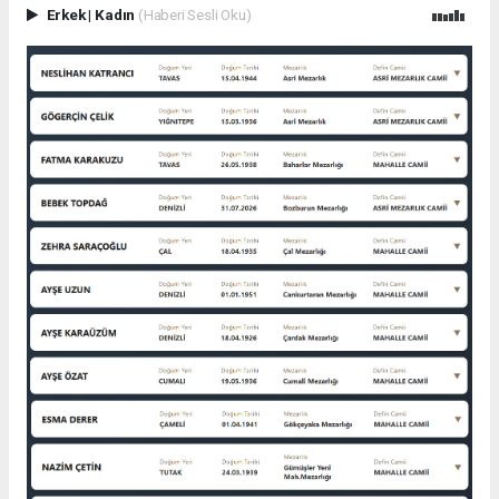
Erkek
|
Kadın
(Haberi Sesli Oku)