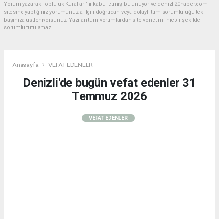
Yorum yazarak Topluluk Kuralları’nı kabul etmiş bulunuyor ve denizli20haber.com
sitesine yaptığınız yorumunuzla ilgili doğrudan veya dolaylı tüm sorumluluğu tek
başınıza üstleniyorsunuz. Yazılan tüm yorumlardan site yönetimi hiçbir şekilde
sorumlu tutulamaz.
Anasayfa
VEFAT EDENLER
Denizli'de bugün vefat edenler 31
Temmuz 2026
VEFAT EDENLER