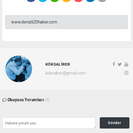
www.denizli20haber.com
KÖKSAL İRER
koksalirer@gmail.com
Okuyucu Yorumları
(0)
Gönder