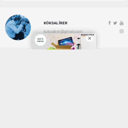
KÖKSAL İRER
koksalirer@gmail.com
Okuyucu Yorumları
(0)
Gönder
Yorum yazarak Topluluk Kuralları’nı kabul etmiş bulunuyor ve denizli20haber.com
sitesine yaptığınız yorumunuzla ilgili doğrudan veya dolaylı tüm sorumluluğu tek
başınıza üstleniyorsunuz. Yazılan tüm yorumlardan site yönetimi hiçbir şekilde
sorumlu tutulamaz.