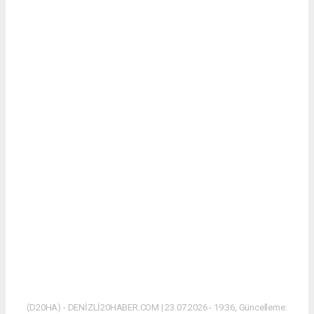
(D20HA) - DENİZLİ20HABER.COM | 23.07.2026 - 19:36, Güncelleme: