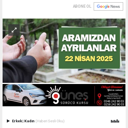
ABONE OL
Erkek
|
Kadın
(Haberi Sesli Oku)