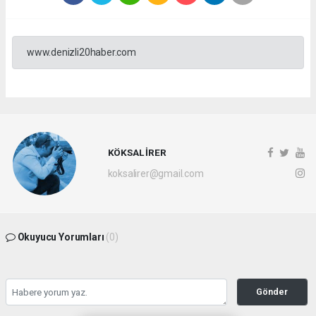
www.denizli20haber.com
KÖKSAL İRER
koksalirer@gmail.com
Okuyucu Yorumları
(0)
Gönder