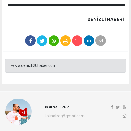
DENIZLI HABERİ
www.denizli20haber.com
KÖKSAL İRER
koksalirer@gmail.com