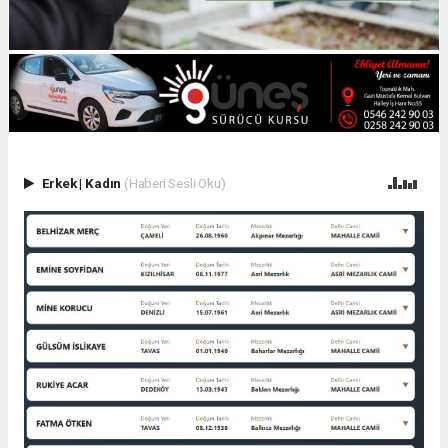
Erkek
|
Kadın
(Haberi Sesli Oku)