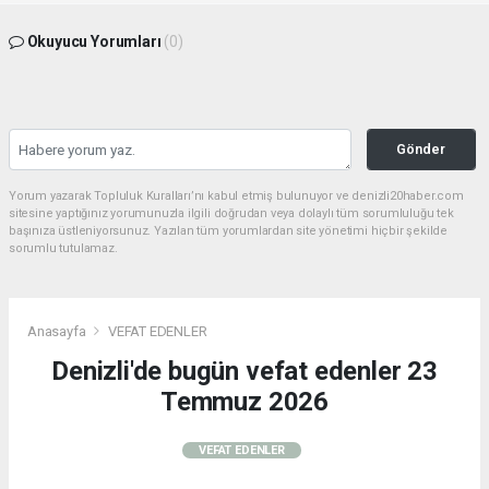
Okuyucu Yorumları
(0)
Gönder
Yorum yazarak Topluluk Kuralları’nı kabul etmiş bulunuyor ve denizli20haber.com
sitesine yaptığınız yorumunuzla ilgili doğrudan veya dolaylı tüm sorumluluğu tek
başınıza üstleniyorsunuz. Yazılan tüm yorumlardan site yönetimi hiçbir şekilde
sorumlu tutulamaz.
Anasayfa
VEFAT EDENLER
Denizli'de bugün vefat edenler 23
Temmuz 2026
VEFAT EDENLER