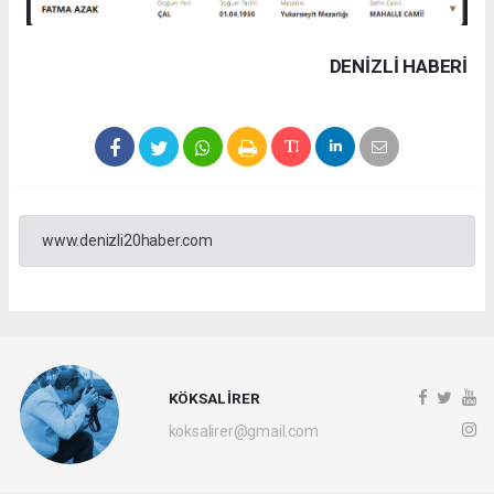
DENIZLI HABERİ
www.denizli20haber.com
KÖKSAL İRER
koksalirer@gmail.com