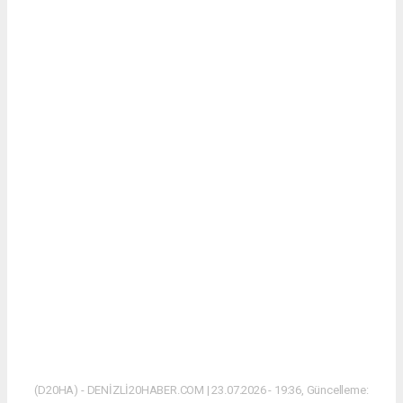
(D20HA) - DENİZLİ20HABER.COM | 23.07.2026 - 19:36, Güncelleme: