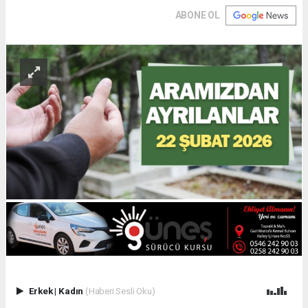
ABONE OL
Erkek
|
Kadın
(Haberi Sesli Oku)