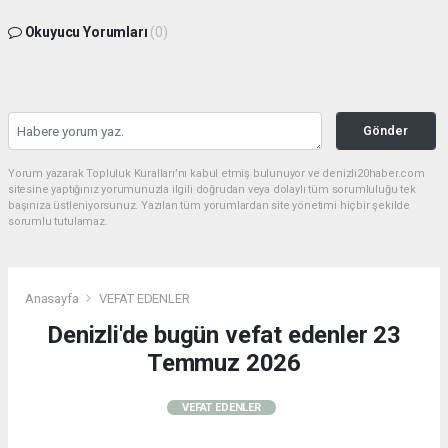
Okuyucu Yorumları
(0)
Gönder
Yorum yazarak Topluluk Kuralları’nı kabul etmiş bulunuyor ve denizli20haber.com
sitesine yaptığınız yorumunuzla ilgili doğrudan veya dolaylı tüm sorumluluğu tek
başınıza üstleniyorsunuz. Yazılan tüm yorumlardan site yönetimi hiçbir şekilde
sorumlu tutulamaz.
Anasayfa
VEFAT EDENLER
Denizli'de bugün vefat edenler 23
Temmuz 2026
VEFAT EDENLER