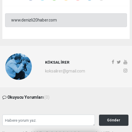
www.denizli20haber.com
KÖKSAL İRER
koksalirer@gmail.com
Okuyucu Yorumları
(0)
Gönder