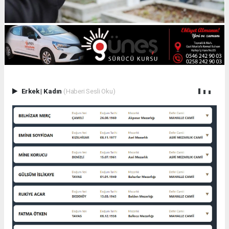
Erkek
|
Kadın
(Haberi Sesli Oku)