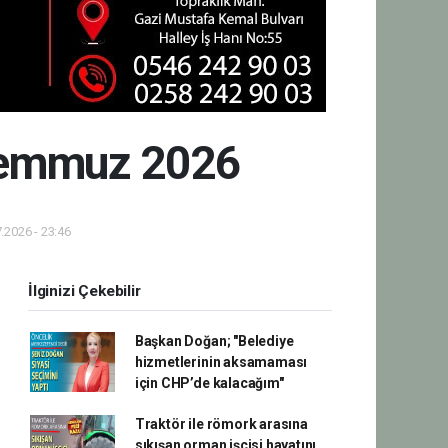
 Temmuz 2026
.2026 - 23:46
İlginizi Çekebilir
Başkan Doğan; "Belediye
hizmetlerinin aksamaması
için CHP’de kalacağım"
Traktör ile römork arasına
sıkışan orman işçisi hayatını