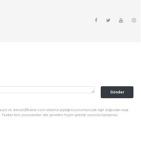
Gönder
nuyor ve denizli20haber.com sitesine yaptığınız yorumunuzla ilgili doğrudan veya
. Yazılan tüm yorumlardan site yönetimi hiçbir şekilde sorumlu tutulamaz.