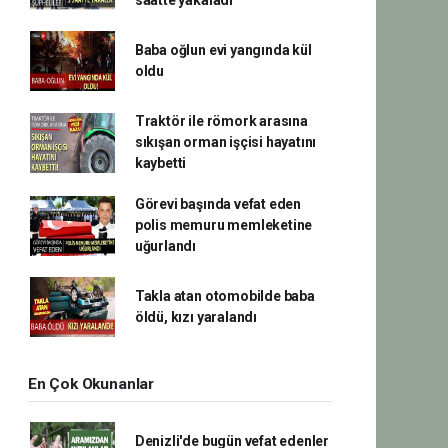
saatte yakaladı
Baba oğlun evi yangında kül
oldu
Traktör ile römork arasına
sıkışan orman işçisi hayatını
kaybetti
Görevi başında vefat eden
polis memuru memleketine
uğurlandı
Takla atan otomobilde baba
öldü, kızı yaralandı
En Çok Okunanlar
Denizli'de bugün vefat edenler