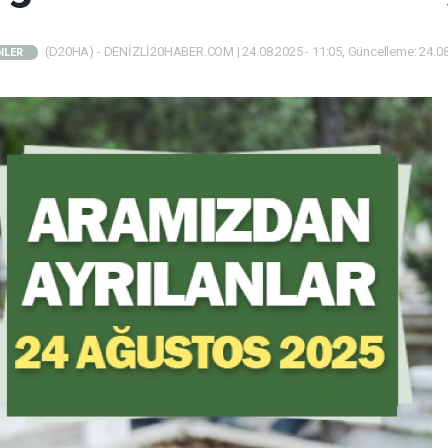
(D20HA) - DENİZLİ20HABER.COM | 24.08.2025 - 11:05, Güncelleme: 24.08
NLER