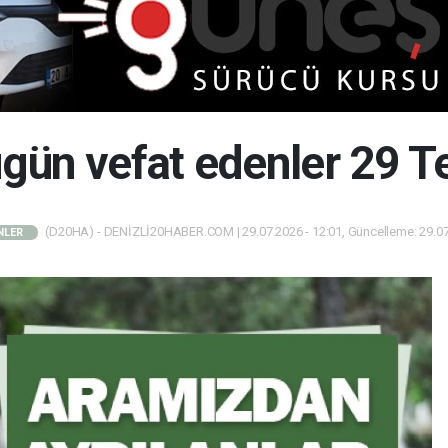
bugün vefat edenler 29
(D20HA) - DENİZLİ20HABER.COM | 29.07.2026 - 12:01, Güncelleme: 29.07
NLER