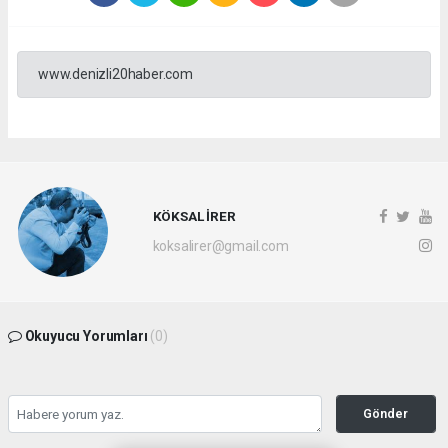
www.denizli20haber.com
KÖKSAL İRER
koksalirer@gmail.com
Okuyucu Yorumları
(0)
Gönder