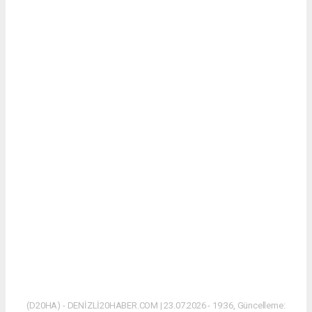
(D20HA) - DENİZLİ20HABER.COM | 23.07.2026 - 19:36, Güncelleme: