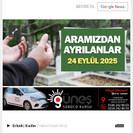
ABONE OL
Erkek
|
Kadın
(Haberi Sesli Oku)