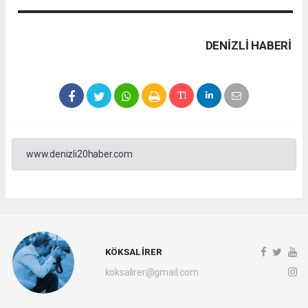
DENIZLI HABERİ
www.denizli20haber.com
KÖKSAL İRER
koksalirer@gmail.com