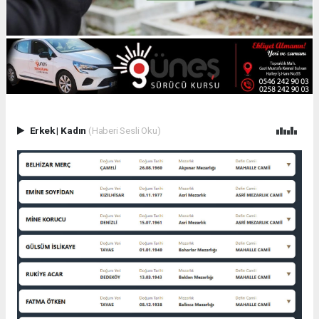
Erkek
|
Kadın
(Haberi Sesli Oku)