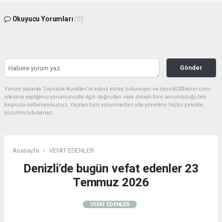
Okuyucu Yorumları
(0)
Gönder
Yorum yazarak Topluluk Kuralları’nı kabul etmiş bulunuyor ve denizli20haber.com
sitesine yaptığınız yorumunuzla ilgili doğrudan veya dolaylı tüm sorumluluğu tek
başınıza üstleniyorsunuz. Yazılan tüm yorumlardan site yönetimi hiçbir şekilde
sorumlu tutulamaz.
Anasayfa
VEFAT EDENLER
Denizli'de bugün vefat edenler 23
Temmuz 2026
VEFAT EDENLER