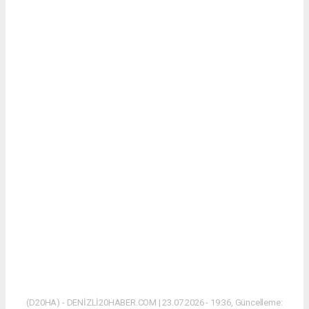
(D20HA) - DENİZLİ20HABER.COM | 23.07.2026 - 19:36, Güncelleme: