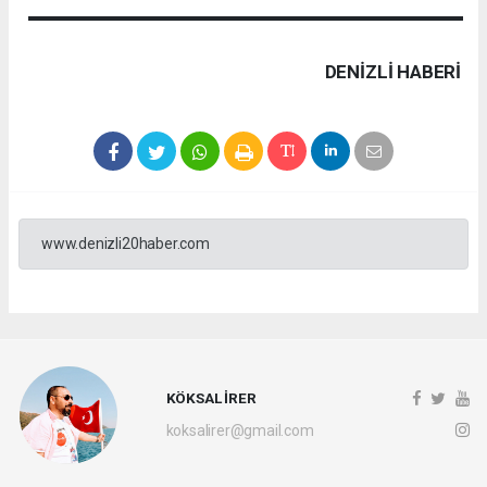
DENIZLI HABERİ
www.denizli20haber.com
KÖKSAL İRER
koksalirer@gmail.com