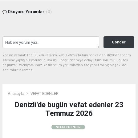
Okuyucu Yorumları
(0)
Gönder
Yorum yazarak Topluluk Kuralları’nı kabul etmiş bulunuyor ve denizli20haber.com
sitesine yaptığınız yorumunuzla ilgili doğrudan veya dolaylı tüm sorumluluğu tek
başınıza üstleniyorsunuz. Yazılan tüm yorumlardan site yönetimi hiçbir şekilde
sorumlu tutulamaz.
Anasayfa
VEFAT EDENLER
Denizli'de bugün vefat edenler 23
Temmuz 2026
VEFAT EDENLER