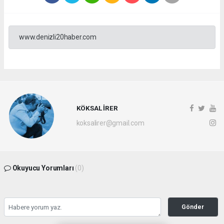
www.denizli20haber.com
KÖKSAL İRER
koksalirer@gmail.com
Okuyucu Yorumları
(0)
Gönder