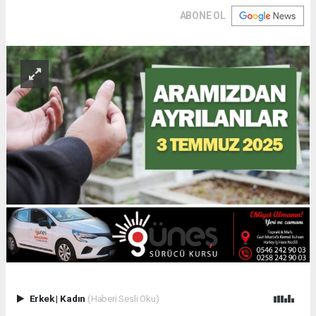
ABONE OL
Erkek
|
Kadın
(Haberi Sesli Oku)