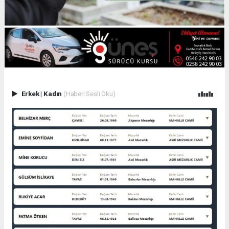
Erkek
|
Kadın
(Haberi Sesli Oku)