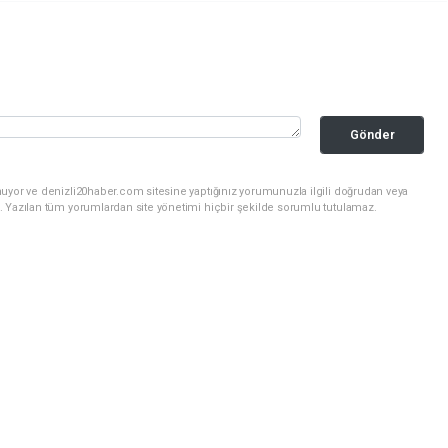
Gönder
nuyor ve denizli20haber.com sitesine yaptığınız yorumunuzla ilgili doğrudan veya
. Yazılan tüm yorumlardan site yönetimi hiçbir şekilde sorumlu tutulamaz.