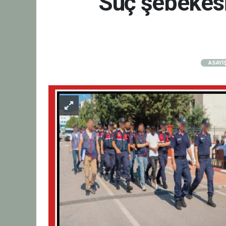
Suç şebekesi
ASAYİ