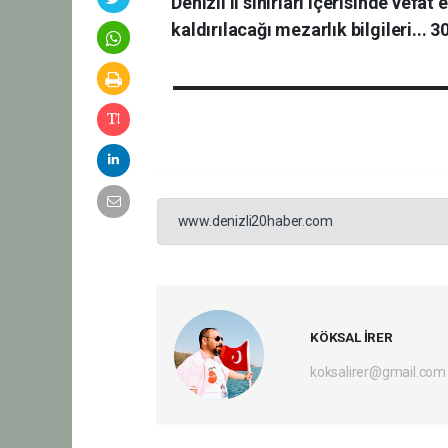
Denizli il sınırları içerisinde vefa
kaldırılacağı mezarlık bilgileri...
www.denizli20haber.com
KÖKSAL İRER
koksalirer@gmail.com