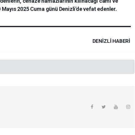
t edenlerin, cenaze namazlarının kılınacağı cami ve
 30 Mayıs 2025 Cuma günü Denizli'de vefat edenler.
DENIZLI HABERİ