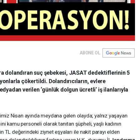
ABONE OL
lira dolandıran suç şebekesi, JASAT dedektiflerinin 5
nlarla çökertildi. Dolandırıcıların, evlere
dyadan verilen ‘günlük dolgun ücretli’ iş ilanlarıyla
ğimiz Nisan ayında meydana gelen olayda; yalnız yaşayan
sini kamu personeli olarak tanıtan şüpheli, yaşlı kadının
 TL değerindeki ziynet eşyaları ile nakit parayı elden