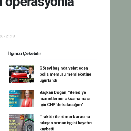
ı operasyonla
6 - 21:18
İlginizi Çekebilir
Görevi başında vefat eden
polis memuru memleketine
uğurlandı
Başkan Doğan; "Belediye
hizmetlerinin aksamaması
için CHP’de kalacağım"
Traktör ile römork arasına
sıkışan orman işçisi hayatını
kaybetti