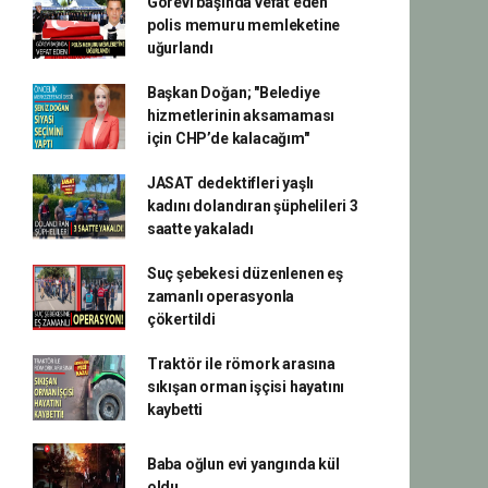
Görevi başında vefat eden
polis memuru memleketine
uğurlandı
Başkan Doğan; "Belediye
hizmetlerinin aksamaması
için CHP’de kalacağım"
JASAT dedektifleri yaşlı
kadını dolandıran şüphelileri 3
saatte yakaladı
Suç şebekesi düzenlenen eş
zamanlı operasyonla
çökertildi
Traktör ile römork arasına
sıkışan orman işçisi hayatını
kaybetti
Baba oğlun evi yangında kül
oldu