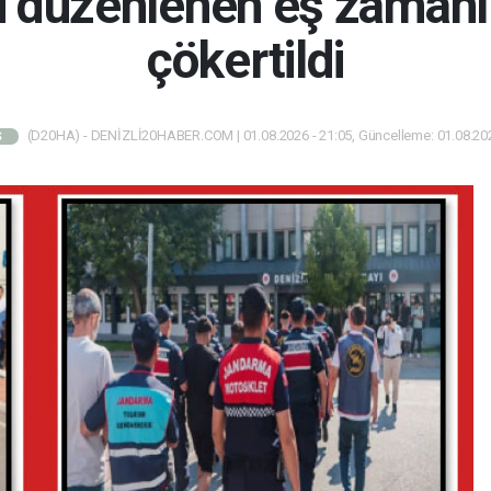
 düzenlenen eş zamanl
çökertildi
(D20HA) - DENİZLİ20HABER.COM | 01.08.2026 - 21:05, Güncelleme: 01.08.202
Ş