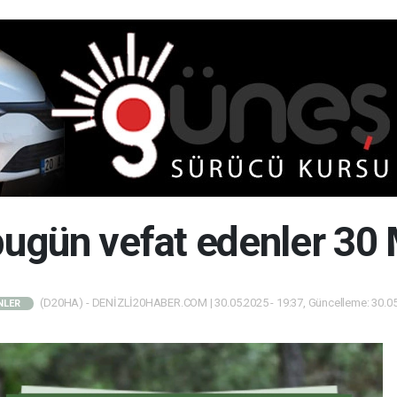
 bugün vefat edenler 30
(D20HA) - DENİZLİ20HABER.COM | 30.05.2025 - 19:37, Güncelleme: 30.05
NLER