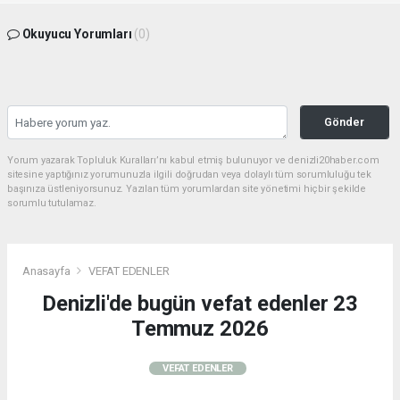
Okuyucu Yorumları
(0)
Gönder
Yorum yazarak Topluluk Kuralları’nı kabul etmiş bulunuyor ve denizli20haber.com
sitesine yaptığınız yorumunuzla ilgili doğrudan veya dolaylı tüm sorumluluğu tek
başınıza üstleniyorsunuz. Yazılan tüm yorumlardan site yönetimi hiçbir şekilde
sorumlu tutulamaz.
Anasayfa
VEFAT EDENLER
Denizli'de bugün vefat edenler 23
Temmuz 2026
VEFAT EDENLER