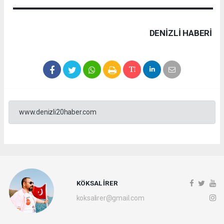
DENIZLI HABERİ
www.denizli20haber.com
KÖKSAL İRER
koksalirer@gmail.com