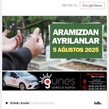
ABONE OL
Erkek
|
Kadın
(Haberi Sesli Oku)