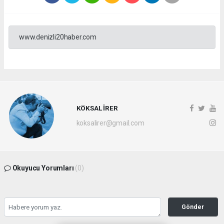
www.denizli20haber.com
KÖKSAL İRER
koksalirer@gmail.com
Okuyucu Yorumları
(0)
Gönder