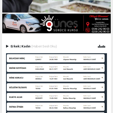
Erkek
|
Kadın
(Haberi Sesli Oku)