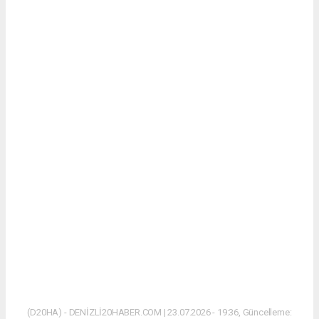
(D20HA) - DENİZLİ20HABER.COM | 23.07.2026 - 19:36, Güncelleme: