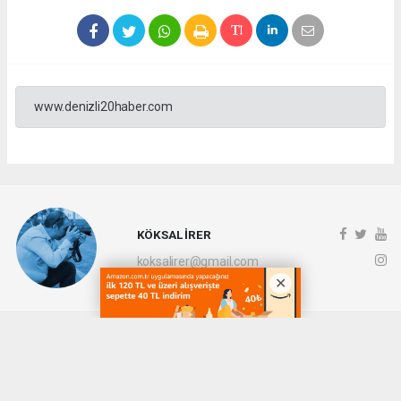
www.denizli20haber.com
KÖKSAL İRER
koksalirer@gmail.com
Okuyucu Yorumları
(0)