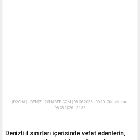
(D20HA) - DENİZLİ20HABER.COM | 08.08.2026 - 00:10, Güncelleme:
08.08.2026 - 21:33
Denizli il sınırları içerisinde vefat edenlerin,