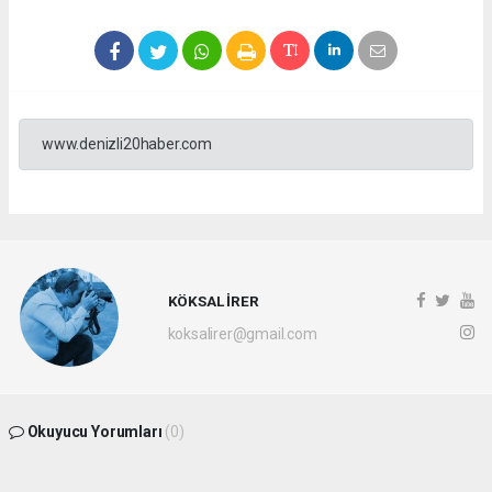
www.denizli20haber.com
KÖKSAL İRER
koksalirer@gmail.com
Okuyucu Yorumları
(0)