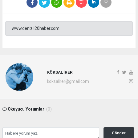
www.denizli20haber.com
KÖKSAL İRER
koksalirer@gmail.com
Okuyucu Yorumları
(0)
Gönder