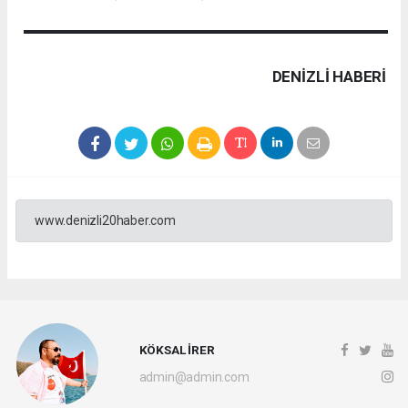
DENIZLI HABERİ
www.denizli20haber.com
KÖKSAL İRER
admin@admin.com