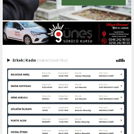
Erkek
|
Kadın
(Haberi Sesli Oku)