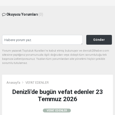
Okuyucu Yorumları
(0)
Gönder
Yorum yazarak Topluluk Kuralları’nı kabul etmiş bulunuyor ve denizli20haber.com
sitesine yaptığınız yorumunuzla ilgili doğrudan veya dolaylı tüm sorumluluğu tek
başınıza üstleniyorsunuz. Yazılan tüm yorumlardan site yönetimi hiçbir şekilde
sorumlu tutulamaz.
Anasayfa
VEFAT EDENLER
Denizli'de bugün vefat edenler 23
Temmuz 2026
VEFAT EDENLER