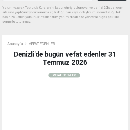
Yorum yazarak Topluluk Kuralları’nı kabul etmiş bulunuyor ve denizli20haber.com
sitesine yaptığınız yorumunuzla ilgili doğrudan veya dolaylı tüm sorumluluğu tek
başınıza üstleniyorsunuz. Yazılan tüm yorumlardan site yönetimi hiçbir şekilde
sorumlu tutulamaz.
Anasayfa
VEFAT EDENLER
Denizli'de bugün vefat edenler 31
Temmuz 2026
VEFAT EDENLER