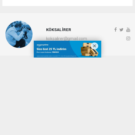
KÖKSAL İRER
koksalirer@gmail.com
Okuyucu Yorumları
(0)
Gönder
Yorum yazarak Topluluk Kuralları’nı kabul etmiş bulunuyor ve denizli20haber.com
sitesine yaptığınız yorumunuzla ilgili doğrudan veya dolaylı tüm sorumluluğu tek
başınıza üstleniyorsunuz. Yazılan tüm yorumlardan site yönetimi hiçbir şekilde
sorumlu tutulamaz.