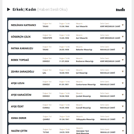
Erkek
|
Kadın
(Haberi Sesli Oku)