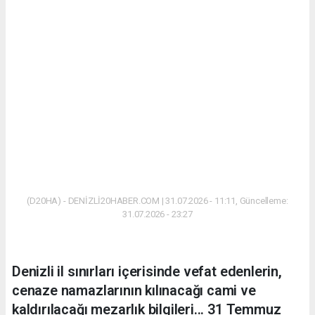
(D20HA) - DENİZLİ20HABER.COM | 31.07.2026 - 11:11, Güncelleme:
31.07.2026 - 23:27
Denizli il sınırları içerisinde vefat edenlerin,
cenaze namazlarının kılınacağı cami ve
kaldırılacağı mezarlık bilgileri... 31 Temmuz