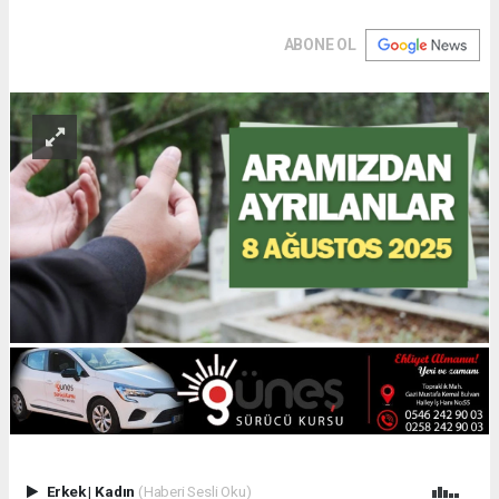
ABONE OL
Erkek
|
Kadın
(Haberi Sesli Oku)