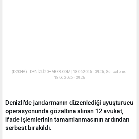
(D20HA) - DENİZLİ20HABER.COM | 18.06.2026 - 09:26, Güncelleme:
18.06.2026 - 09:26
Denizli’de jandarmanın düzenlediği uyuşturucu
operasyonunda gözaltına alınan 12 avukat,
ifade işlemlerinin tamamlanmasının ardından
serbest bırakıldı.