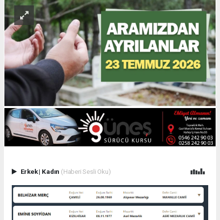
Erkek
|
Kadın
(Haberi Sesli Oku)