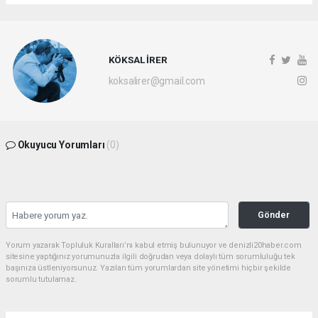
KÖKSAL İRER
koksalirer@gmail.com
Okuyucu Yorumları
(0)
Gönder
Yorum yazarak Topluluk Kuralları’nı kabul etmiş bulunuyor ve denizli20haber.com
sitesine yaptığınız yorumunuzla ilgili doğrudan veya dolaylı tüm sorumluluğu tek
başınıza üstleniyorsunuz. Yazılan tüm yorumlardan site yönetimi hiçbir şekilde
sorumlu tutulamaz.