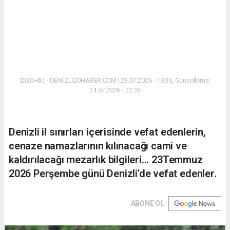
(D20HA) - DENİZLİ20HABER.COM | 23.07.2026 - 19:36, Güncelleme:
24.07.2026 - 22:35
Denizli il sınırları içerisinde vefat edenlerin,
cenaze namazlarının kılınacağı cami ve
kaldırılacağı mezarlık bilgileri... 23Temmuz
2026 Perşembe günü Denizli'de vefat edenler.
ABONE OL