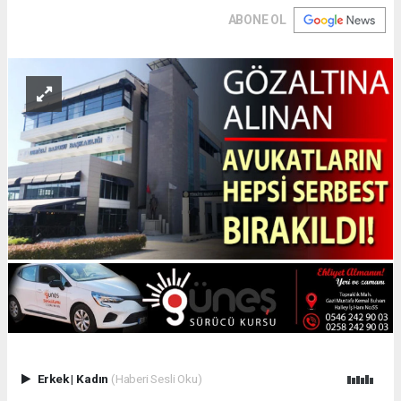
ABONE OL
Erkek
|
Kadın
(Haberi Sesli Oku)