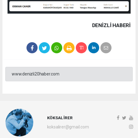
DENIZLI HABERİ
www.denizli20haber.com
KÖKSAL İRER
koksalirer@gmail.com