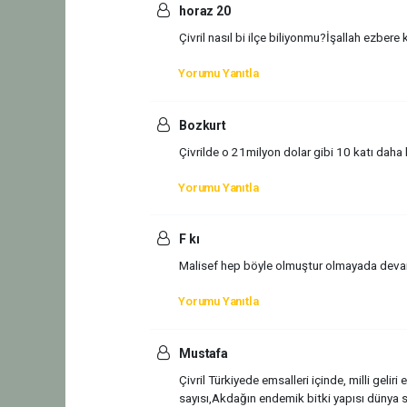
horaz 20
Çivril nasıl bi ilçe biliyonmu?İşallah ezbe
Yorumu Yanıtla
Bozkurt
Çivrilde o 21milyon dolar gibi 10 katı daha bü
Yorumu Yanıtla
F kı
Malisef hep böyle olmuştur olmayada devam 
Yorumu Yanıtla
Mustafa
Çivril Türkiyede emsalleri içinde, milli gelir
sayısı,Akdağın endemik bitki yapısı dünya sı