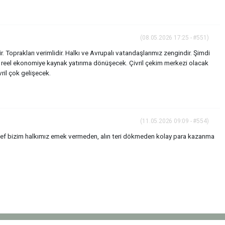
(08.05.2026 17:25 - #551)
dir. Toprakları verimlidir. Halkı ve Avrupalı vatandaşlarımız zengindir. Şimdi
ar reel ekonomiye kaynak yatırıma dönüşecek. Çivril çekim merkezi olacak
ril çok gelişecek.
(11.05.2026 09:09 - #554)
esef bizim halkımız emek vermeden, alın teri dökmeden kolay para kazanma