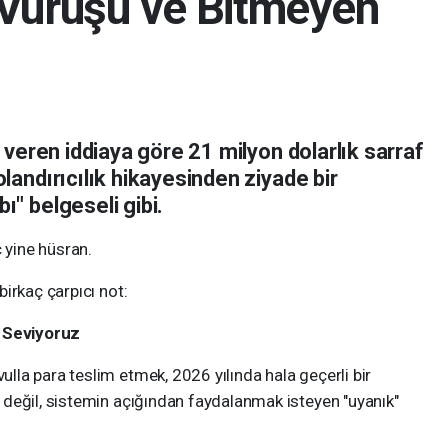
n" Vuruşu ve Bitmeyen
ak veren iddiaya göre 21 milyon dolarlık sarraf
olandırıcılık hikayesinden ziyade bir
ı" belgeseli gibi.
ç yine hüsran.
irkaç çarpıcı not:
u Seviyoruz
lla para teslim etmek, 2026 yılında hala geçerli bir
değil, sistemin açığından faydalanmak isteyen "uyanık"