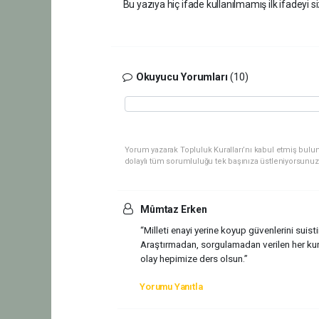
Bu yazıya hiç ifade kullanılmamış ilk ifadeyi si
Okuyucu Yorumları
(10)
Yorum yazarak Topluluk Kuralları’nı kabul etmiş bulu
dolaylı tüm sorumluluğu tek başınıza üstleniyorsunuz
Mûmtaz Erken
“Milleti enayi yerine koyup güvenlerini suist
Araştırmadan, sorgulamadan verilen her kur
olay hepimize ders olsun.”
Yorumu Yanıtla