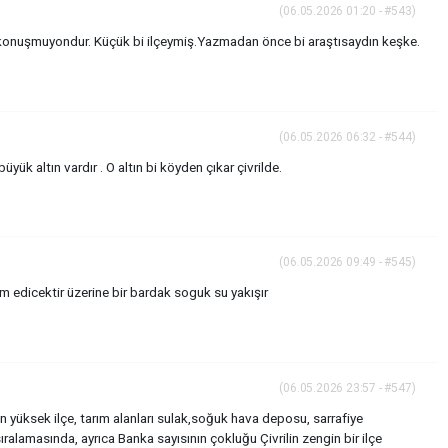
(06.05.2026 01:20 - #543)
re konuşmuyondur. Küçük bi ilçeymiş.Yazmadan önce bi araştısaydın keşke.
(06.05.2026 06:32 - #544)
yük altın vardır . O altın bi köyden çıkar çivrilde.
(06.05.2026 09:49 - #545)
edicektir üzerine bir bardak soguk su yakışır
(06.05.2026 23:57 - #547)
i en yüksek ilçe, tarım alanları sulak,soğuk hava deposu, sarrafiye
ralamasında, ayrıca Banka sayısının çokluğu Çivrilin zengin bir ilçe