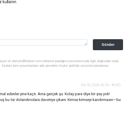
z kullanın.
Gönder
nuyor ve denizli20haber.com sitesine yaptığınız yorumunuzla ilgili doğrudan veya
. Yazılan tüm yorumlardan site yönetimi hiçbir şekilde sorumlu tutulamaz.
(06.05.2026 00:39 - #542)
imal edenler yine kaçtı. Ama gerçek şu: Kolay para diye bir şey yok!
uş bu tür dolandırıcılara davetiye çıkarır. Kimse kimseyi kandırmasın—bu