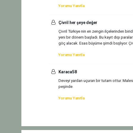
Yorumu Yanıtla
Çivril her şeye değer
Çivril Türkiye nin en zengin ilçelerinden biri
yeni bir dönem başladı. Bu kayıt dışı paral
göç alacak. Esas büyüme şimdi bsşlıyor. Çiv
Yorumu Yanıtla
Karaca58
Deveyi yardan uçuran bir tutam ottur. Mal
peşinde.
Yorumu Yanıtla