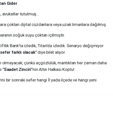
tan Gider
 avukatlar tutulmuş...
ra çoktan dijital cüzdanlara veya uzak limanlara dağılmış.
aranın soğuk suyu çoktan içilmiştir.
Çiftlik Bank’ta izledik, Titan’da izledik. Senaryo değişmiyor
 sefer farklı olacak"
diye bilet alıyor.
on olmayacak; çünkü açgözlülük, mantıktan her zaman daha
de
"Saadet Zinciri"
nin Altın Halkası Koptu!
ini bir sonraki sefer hangi İl yada ilçede ve hangi yeni