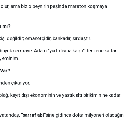
olur, ama biz o peynirin peşinde maraton koşmaya
ı mı?
şi değildir; emanetçidir, bankadır, sırdaştır.
en büyük sermaye. Adam "yurt dışına kaçtı" denilene kadar
, eminim.
 Var?
nden çıkarıyor.
ağ, kayıt dışı ekonominin ve yastık altı birikimin ne kadar
 vatandaş,
"sarraf abi"
sine gidince dolar milyoneri olacağını