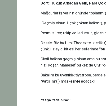
​Dört: Hukuk Arkadan Gelir, Para Çok
​Mağdurlar iş yerinin önünde toplanmış,
Geçmiş olsun. Uçak çoktan kalkmış, pa
Resmi süreç takip ediledursun, giden p
​Özetle: Biz bu filmi Thodex’te izledik, 
çünkü izleyici kitlesi her seferinde
"bu
Çivril halkına geçmiş olsun ama bu s
hızlı koşar. Maalesef bu kez de Çivril’
Bakalım bu uyanıklık tiyatrosu, perdeler
"yatırım"
(!) maskesiyle açacak?
Yazıya ifade bırak !