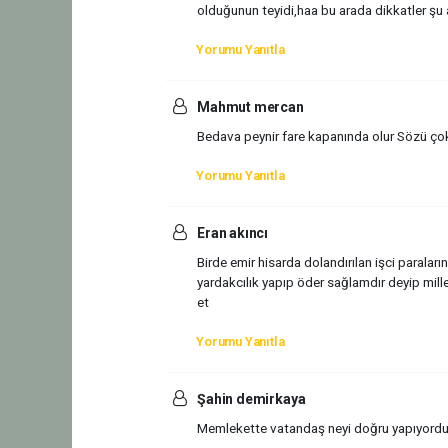
olduğunun teyidi,haa bu arada dikkatler şu
Yorumu Yanıtla
Mahmut mercan
Bedava peynir fare kapanında olur Sözü ço
Yorumu Yanıtla
Eran akıncı
Birde emir hisarda dolandırılan işci paralar
yardakcılık yapıp öder sağlamdır deyip mill
et
Yorumu Yanıtla
Şahin demirkaya
Memlekette vatandaş neyi doğru yapıyordu y