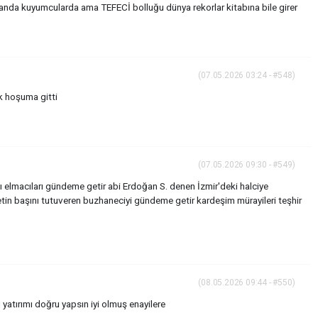
 anda kuyumcularda ama TEFECİ bolluğu dünya rekorlar kitabına bile girer
(07.05.2026 03:24 - #548)
k hoşuma gitti
(07.05.2026 09:30 - #549)
ını elmacıları gündeme getir abi Erdoğan S. denen İzmir'deki halciye
etin başını tutuveren buzhaneciyi gündeme getir kardeşim mürayileri teşhir
(08.05.2026 09:44 - #550)
atırımı doğru yapsın iyi olmuş enayilere