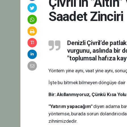
Çivril’in "Altı
Saadet Zinciri
Denizli Çivril’de patl
vurgunu, aslında bir d
"toplumsal hafıza kayb
​Yöntem yine aynı, vaat yine aynı, sonu
İşte bu bitmek bilmeyen döngüye dair b
​Bir: Akıllanmıyoruz, Çünkü Kısa Yol
​"Yatırım yapacağım"
diyen adama bavu
yöntemse, burada sorun dolandırıcıda 
zihnimizdedir.