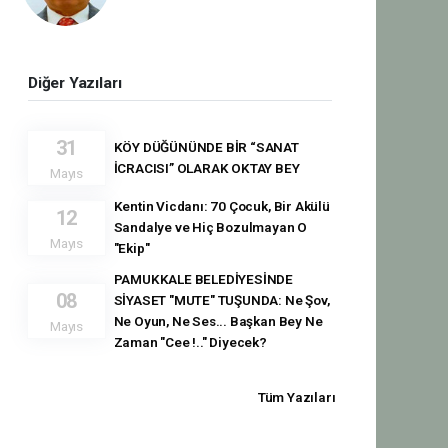
Diğer Yazıları
31
KÖY DÜĞÜNÜNDE BİR “SANAT
İCRACISI” OLARAK OKTAY BEY
Mayıs
Kentin Vicdanı: 70 Çocuk, Bir Akülü
12
Sandalye ve Hiç Bozulmayan O
Mayıs
"Ekip"
PAMUKKALE BELEDİYESİNDE
08
SİYASET "MUTE" TUŞUNDA: Ne Şov,
Ne Oyun, Ne Ses... Başkan Bey Ne
Mayıs
Zaman "Cee !.." Diyecek?
Tüm Yazıları