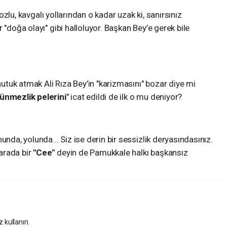
 tozlu, kavgalı yollarından o kadar uzak ki, sanırsınız
 "doğa olayı" gibi halloluyor. Başkan Bey’e gerek bile
tuk atmak Ali Rıza Bey’in "karizmasını" bozar diye mi
ünmezlik pelerini
" icat edildi de ilk o mu deniyor?
unda, yolunda... Siz ise derin bir sessizlik deryasındasınız.
arada bir
"Cee"
deyin de Pamukkale halkı başkansız
z kullanın.