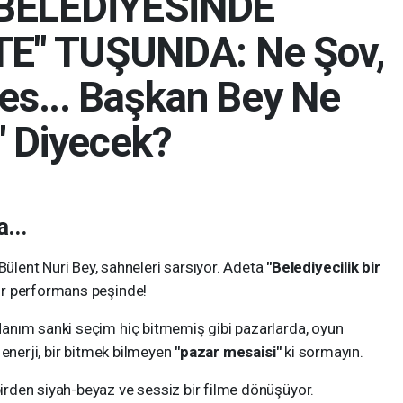
BELEDİYESİNDE
E" TUŞUNDA: Ne Şov,
es... Başkan Bey Ne
" Diyecek?
...
ülent Nuri Bey, sahneleri sarsıyor. Adeta
"Belediyecilik bir
ir performans peşinde!
anım sanki seçim hiç bitmemiş gibi pazarlarda, oyun
enerji, bir bitmek bilmeyen
"pazar mesaisi"
ki sormayın.
rden siyah-beyaz ve sessiz bir filme dönüşüyor.