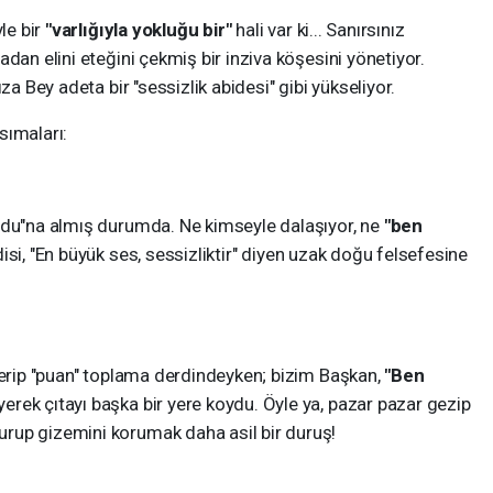
le bir
"varlığıyla yokluğu bir"
hali var ki... Sanırsınız
dan elini eteğini çekmiş bir inziva köşesini yönetiyor.
za Bey adeta bir "sessizlik abidesi" gibi yükseliyor.
sımaları:
odu"na almış durumda. Ne kimseyle dalaşıyor, ne
"ben
isi, "En büyük ses, sessizliktir" diyen uzak doğu felsefesine
terip "puan" toplama derdindeyken; bizim Başkan,
"Ben
yerek çıtayı başka bir yere koydu. Öyle ya, pazar pazar gezip
rup gizemini korumak daha asil bir duruş!