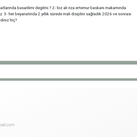
raatlarında basarilimi degilmi.? 2- biz ali riza ertemur baskani makamında
. 3- her beyanatinda 2 yıllık sürede mali disiplini sağladık 2026 ve sonrası
adınız hiç?
ail.com