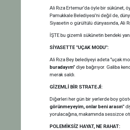
Ali Rıza Ertemur’da öyle bir sükûnet, öy
Pamukkale Belediyesi’ni değil de, dünya
Siyasetin o gürültülü dünyasında, Ali Rı
İŞTE bu gizemli sükûnetin bendeki yan
SİYASETTE "UÇAK MODU":
Ali Rıza Bey belediyeyi adeta "uçak m
buradayım"
diye bağırıyor. Galiba kend
merak saldı.
GİZEMLİ BİR STRATEJİ:
Diğerleri her gün bir yerlerde boy gös
görünmeyeyim, onlar beni arasın"
di
yorulacağına, makamında sessizce otu
POLEMİKSİZ HAYAT, NE RAHAT: