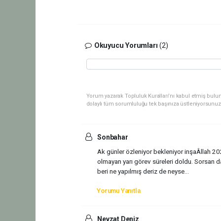
Okuyucu Yorumları
(2)
Yorum yazarak Topluluk Kuralları’nı kabul etmiş bulu
dolaylı tüm sorumluluğu tek başınıza üstleniyorsunuz
Sonbahar
Ak günler özleniyor bekleniyor inşaÂllah 202
olmayan yarı görev süreleri doldu. Sorsan da
beri ne yapılmış deriz de neyse...
Yorumu Yanıtla
Nevzat Deniz