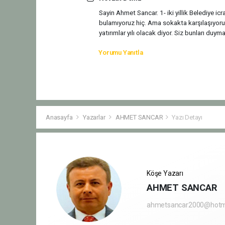
Sayin Ahmet Sancar. 1- iki yillik Belediye ic
bulamıyoruz hiç. Ama sokakta karşılaşıyoruz
yatırımlar yılı olacak diyor. Siz bunları duym
Yorumu Yanıtla
Anasayfa
Yazarlar
AHMET SANCAR
Yazı Detayı
Köşe Yazarı
AHMET SANCAR
ahmetsancar2000@hotm