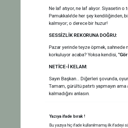
Ne laf atıyor, ne laf alıyor. Siyasetin o
Pamukkale’de her şey kendiliğinden, bir
kalmıyor; o derece bir huzur!
SESSİZLİK REKORUNA DOĞRU:
Pazar yerinde teyze öpmek, sahnede nu
korkuluyor acaba? Yoksa kendisi,
"Gör
NETİCE-İ KELAM:
Sayın Başkan... Diğerleri şovunda, oyun
Tamam, gürültü patırtı yapmayın ama 
kalmadığını anlasın.
Yazıya ifade bırak !
Bu yazıya hiç ifade kullanılmamış ilk ifadeyi si