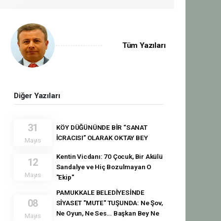
Tüm Yazıları
Diğer Yazıları
31
KÖY DÜĞÜNÜNDE BİR “SANAT
İCRACISI” OLARAK OKTAY BEY
Mayıs
Kentin Vicdanı: 70 Çocuk, Bir Akülü
12
Sandalye ve Hiç Bozulmayan O
Mayıs
"Ekip"
PAMUKKALE BELEDİYESİNDE
08
SİYASET "MUTE" TUŞUNDA: Ne Şov,
Ne Oyun, Ne Ses... Başkan Bey Ne
Mayıs