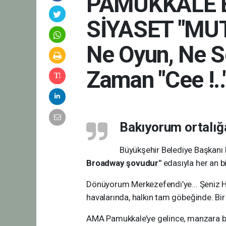
PAMUKKALE 
SİYASET "MUT
Ne Oyun, Ne S
Zaman "Cee !..
Bakıyorum ortalığa
Büyükşehir Belediye Başkanı B
Broadway şovudur"
edasıyla her an b
Dönüyorum Merkezefendi’ye... Şeniz H
havalarında, halkın tam göbeğinde. Bir 
AMA Pamukkale’ye gelince, manzara bi