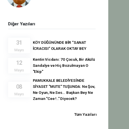
Diğer Yazıları
31
KÖY DÜĞÜNÜNDE BİR “SANAT
İCRACISI” OLARAK OKTAY BEY
Mayıs
Kentin Vicdanı: 70 Çocuk, Bir Akülü
12
Sandalye ve Hiç Bozulmayan O
Mayıs
"Ekip"
PAMUKKALE BELEDİYESİNDE
08
SİYASET "MUTE" TUŞUNDA: Ne Şov,
Ne Oyun, Ne Ses... Başkan Bey Ne
Mayıs
Zaman "Cee !.." Diyecek?
Tüm Yazıları