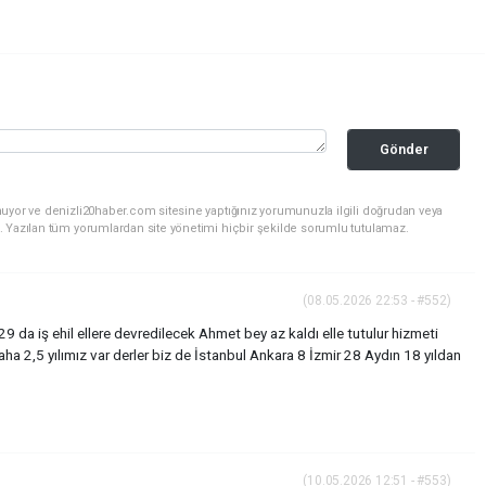
Gönder
nuyor ve denizli20haber.com sitesine yaptığınız yorumunuzla ilgili doğrudan veya
. Yazılan tüm yorumlardan site yönetimi hiçbir şekilde sorumlu tutulamaz.
(08.05.2026 22:53 - #552)
9 da iş ehil ellere devredilecek Ahmet bey az kaldı elle tutulur hizmeti
ha 2,5 yılımız var derler biz de İstanbul Ankara 8 İzmir 28 Aydın 18 yıldan
(10.05.2026 12:51 - #553)