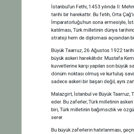
İstanbul’un Fethi, 1453 yılında II. M
tarihi bir harekattır. Bu fetih, Orta Ça
İmparatorluğu'nun sona ermesiyle, İs
katılması, Türk milletinin dünya tarihin
strateji hem de diplomasi açısından büy
Büyük Taarruz, 26 Ağustos 1922 tarihi
büyük askeri harekâtıdır. Mustafa Kema
kuvvetlerine karşı yapılan son büyük sa
dönüm noktası olmuş ve kurtuluş savaş
sadece askeri bir başarı değil, aynı za
Malazgirt, İstanbul ve Büyük Taarruz, T
eder. Bu zaferler, Türk milletinin asker
biri, Türk milletinin bağımsızlık ve öz
serer.
Bu büyük zaferlerin hatırlanması, geçm