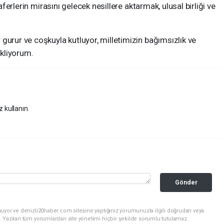
zaferlerin mirasını gelecek nesillere aktarmak, ulusal birliği ve
gurur ve coşkuyla kutluyor, milletimizin bağımsızlık ve
ekliyorum.
z kullanın.
Gönder
nuyor ve denizli20haber.com sitesine yaptığınız yorumunuzla ilgili doğrudan veya
. Yazılan tüm yorumlardan site yönetimi hiçbir şekilde sorumlu tutulamaz.