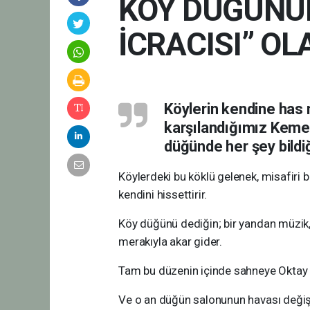
KÖY DÜĞÜNÜN
İCRACISI” O
Köylerin kendine has m
karşılandığımız Kemer
düğünde her şey bildiğ
Köylerdeki bu köklü gelenek, misafiri b
kendini hissettirir.
Köy düğünü dediğin; bir yandan müzik, 
merakıyla akar gider.
Tam bu düzenin içinde sahneye Oktay ve
Ve o an düğün salonunun havası değişti