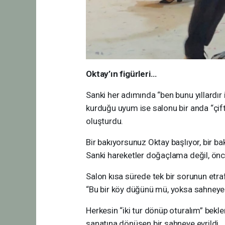
Oktay’ın figürleri…
Sanki her adımında “ben bunu yıllardır 
kurduğu uyum ise salonu bir anda “çift 
oluşturdu.
Bir bakıyorsunuz Oktay başlıyor, bir b
Sanki hareketler doğaçlama değil, önce
Salon kısa sürede tek bir sorunun etra
“Bu bir köy düğünü mü, yoksa sahneye t
Herkesin “iki tur dönüp oturalım” beklen
sanatına dönüşen bir sahneye evrildi.