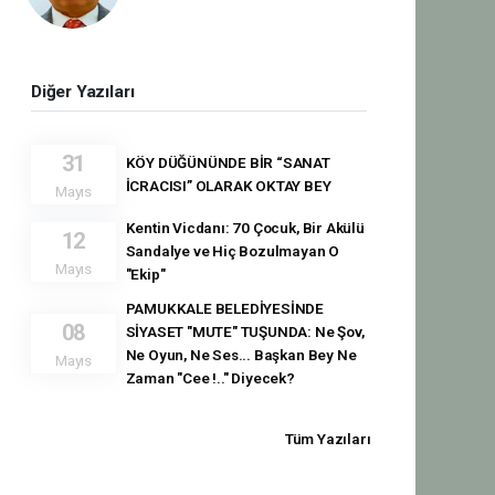
Diğer Yazıları
31
KÖY DÜĞÜNÜNDE BİR “SANAT
İCRACISI” OLARAK OKTAY BEY
Mayıs
Kentin Vicdanı: 70 Çocuk, Bir Akülü
12
Sandalye ve Hiç Bozulmayan O
Mayıs
"Ekip"
PAMUKKALE BELEDİYESİNDE
08
SİYASET "MUTE" TUŞUNDA: Ne Şov,
Ne Oyun, Ne Ses... Başkan Bey Ne
Mayıs
Zaman "Cee !.." Diyecek?
Tüm Yazıları