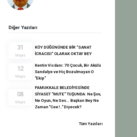
Diğer Yazıları
31
KÖY DÜĞÜNÜNDE BİR “SANAT
İCRACISI” OLARAK OKTAY BEY
Mayıs
Kentin Vicdanı: 70 Çocuk, Bir Akülü
12
Sandalye ve Hiç Bozulmayan O
Mayıs
"Ekip"
PAMUKKALE BELEDİYESİNDE
08
SİYASET "MUTE" TUŞUNDA: Ne Şov,
Ne Oyun, Ne Ses... Başkan Bey Ne
Mayıs
Zaman "Cee !.." Diyecek?
Tüm Yazıları