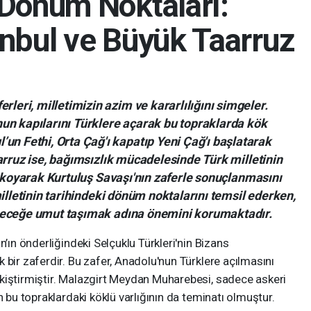
 Dönüm Noktaları:
anbul ve Büyük Taarruz
erleri, milletimizin azim ve kararlılığını simgeler.
nun kapılarını Türklere açarak bu topraklarda kök
’un Fethi, Orta Çağ'ı kapatıp Yeni Çağ'ı başlatarak
arruz ise, bağımsızlık mücadelesinde Türk milletinin
a koyarak Kurtuluş Savaşı'nın zaferle sonuçlanmasını
illetinin tarihindeki dönüm noktalarını temsil ederken,
leceğe umut taşımak adına önemini korumaktadır.
n’ın önderliğindeki Selçuklu Türkleri'nin Bizans
 bir zaferdir. Bu zafer, Anadolu'nun Türklere açılmasını
kiştirmiştir. Malazgirt Meydan Muharebesi, sadece askeri
n bu topraklardaki köklü varlığının da teminatı olmuştur.