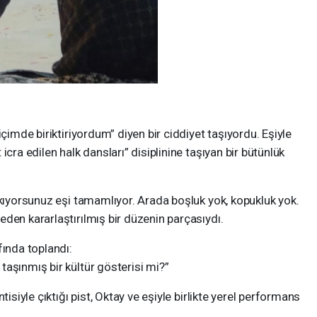
içimde biriktiriyordum” diyen bir ciddiyet taşıyordu. Eşiyle
icra edilen halk dansları” disiplinine taşıyan bir bütünlük
akıyorsunuz eşi tamamlıyor. Arada boşluk yok, kopukluk yok.
den kararlaştırılmış bir düzenin parçasıydı.
fında toplandı:
aşınmış bir kültür gösterisi mi?”
tisiyle çıktığı pist, Oktay ve eşiyle birlikte yerel performans