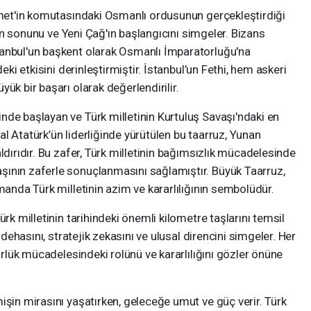
ehmet'in komutasındaki Osmanlı ordusunun gerçekleştirdiği
ğ'ın sonunu ve Yeni Çağ'ın başlangıcını simgeler. Bizans
tanbul'un başkent olarak Osmanlı İmparatorluğu'na
deki etkisini derinleştirmiştir. İstanbul’un Fethi, hem askeri
ük bir başarı olarak değerlendirilir.
nde başlayan ve Türk milletinin Kurtuluş Savaşı'ndaki en
l Atatürk’ün liderliğinde yürütülen bu taarruz, Yunan
ldırıdır. Bu zafer, Türk milletinin bağımsızlık mücadelesinde
ının zaferle sonuçlanmasını sağlamıştır. Büyük Taarruz,
manda Türk milletinin azim ve kararlılığının sembolüdür.
ürk milletinin tarihindeki önemli kilometre taşlarını temsil
i dehasını, stratejik zekasını ve ulusal direncini simgeler. Her
gürlük mücadelesindeki rolünü ve kararlılığını gözler önüne
işin mirasını yaşatırken, geleceğe umut ve güç verir. Türk