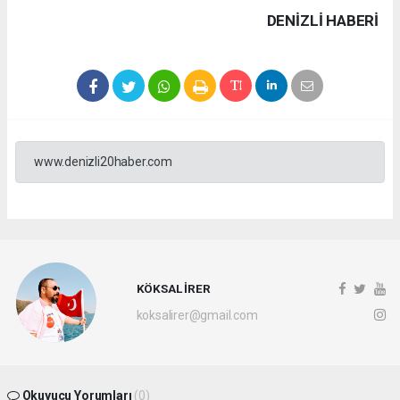
DENIZLI HABERİ
www.denizli20haber.com
KÖKSAL İRER
koksalirer@gmail.com
Okuyucu Yorumları
(0)