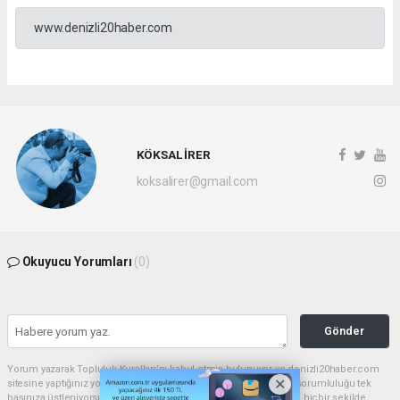
www.denizli20haber.com
KÖKSAL İRER
koksalirer@gmail.com
Okuyucu Yorumları
(0)
Gönder
Yorum yazarak Topluluk Kuralları’nı kabul etmiş bulunuyor ve denizli20haber.com
sitesine yaptığınız yorumunuzla ilgili doğrudan veya dolaylı tüm sorumluluğu tek
başınıza üstleniyorsunuz. Yazılan tüm yorumlardan site yönetimi hiçbir şekilde