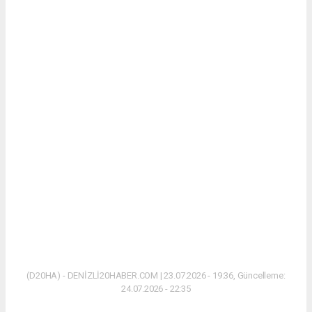
(D20HA) - DENİZLİ20HABER.COM | 23.07.2026 - 19:36, Güncelleme:
24.07.2026 - 22:35