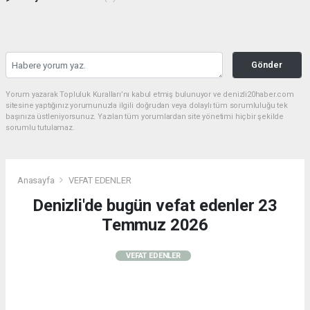
Gönder
Yorum yazarak Topluluk Kuralları’nı kabul etmiş bulunuyor ve denizli20haber.com
sitesine yaptığınız yorumunuzla ilgili doğrudan veya dolaylı tüm sorumluluğu tek
başınıza üstleniyorsunuz. Yazılan tüm yorumlardan site yönetimi hiçbir şekilde
sorumlu tutulamaz.
Anasayfa
VEFAT EDENLER
Denizli'de bugün vefat edenler 23
Temmuz 2026
VEFAT EDENLER