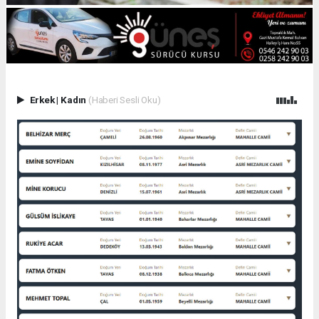
Erkek
|
Kadın
(Haberi Sesli Oku)