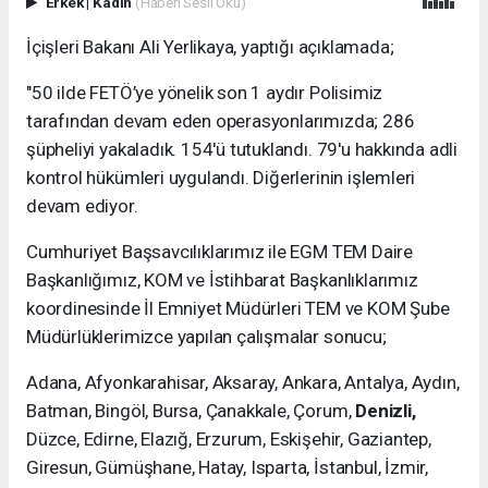
Erkek
|
Kadın
(Haberi Sesli Oku)
İçişleri Bakanı Ali Yerlikaya, yaptığı açıklamada;
"50 ilde FETÖ’ye yönelik son 1 aydır Polisimiz
tarafından devam eden operasyonlarımızda; 286
şüpheliyi yakaladık. 154'ü tutuklandı. 79'u hakkında adli
kontrol hükümleri uygulandı. Diğerlerinin işlemleri
devam ediyor.
Cumhuriyet Başsavcılıklarımız ile EGM TEM Daire
Başkanlığımız, KOM ve İstihbarat Başkanlıklarımız
koordinesinde İl Emniyet Müdürleri TEM ve KOM Şube
Müdürlüklerimizce yapılan çalışmalar sonucu;
Adana, Afyonkarahisar, Aksaray, Ankara, Antalya, Aydın,
Batman, Bingöl, Bursa, Çanakkale, Çorum,
Denizli,
Düzce, Edirne, Elazığ, Erzurum, Eskişehir, Gaziantep,
Giresun, Gümüşhane, Hatay, Isparta, İstanbul, İzmir,