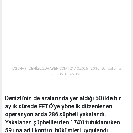
(D20HA) - DENİZLİ20HABER.COM | 21.10.2025 - 20:30, Güncelleme:
21.10.2025 - 20:30
Denizli'nin de aralarında yer aldığı 50 ilde bir
aylık sürede FETÖ'ye yönelik düzenlenen
operasyonlarda 286 şüpheli yakalandı.
Yakalanan şüphelilerden 174'ü tutuklanırken
59'una adli kontrol hükümleri uygulandı.