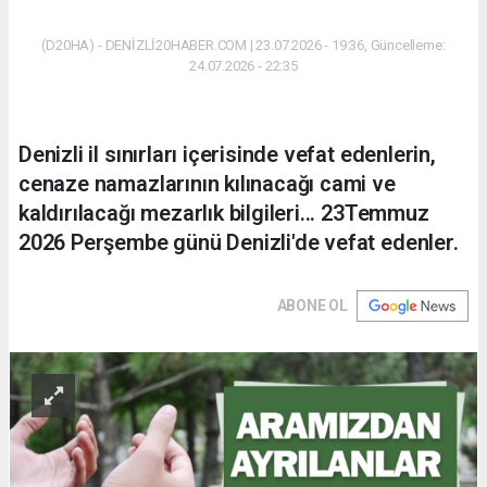
(D20HA) - DENİZLİ20HABER.COM | 23.07.2026 - 19:36, Güncelleme:
24.07.2026 - 22:35
Denizli il sınırları içerisinde vefat edenlerin,
cenaze namazlarının kılınacağı cami ve
kaldırılacağı mezarlık bilgileri... 23Temmuz
2026 Perşembe günü Denizli'de vefat edenler.
ABONE OL