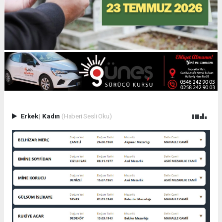
Erkek
|
Kadın
(Haberi Sesli Oku)