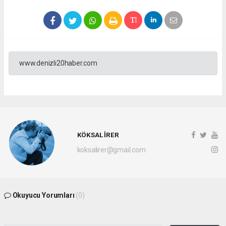
www.denizli20haber.com
KÖKSAL İRER
koksalirer@gmail.com
Okuyucu Yorumları
(0)