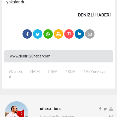
yakalandı.
DENIZLI HABERİ
www.denizli20haber.com
#Denizli
#EGM
#TEM
#KOM
#Ali Yerlikaya
#
KÖKSAL İRER
koksalirer@gmail.com