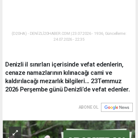
(D20HA) - DENİZLİ20HABER.COM | 23.07.2026 - 19:36, Güncelleme:
24.07.2026 - 22:35
Denizli il sınırları içerisinde vefat edenlerin,
cenaze namazlarının kılınacağı cami ve
kaldırılacağı mezarlık bilgileri... 23Temmuz
2026 Perşembe günü Denizli'de vefat edenler.
ABONE OL