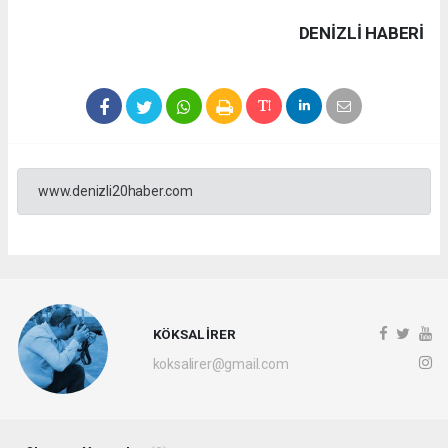
DENIZLI HABERİ
www.denizli20haber.com
KÖKSAL İRER
koksalirer@gmail.com