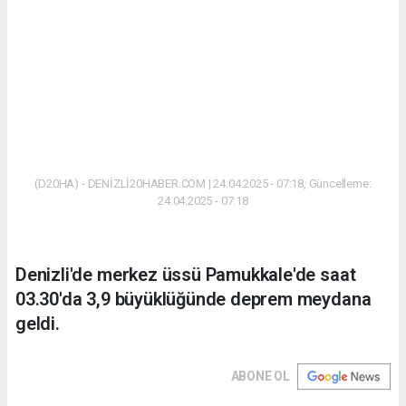
(D20HA) - DENİZLİ20HABER.COM | 24.04.2025 - 07:18, Güncelleme:
24.04.2025 - 07:18
Denizli'de merkez üssü Pamukkale'de saat
03.30'da 3,9 büyüklüğünde deprem meydana
geldi.
ABONE OL