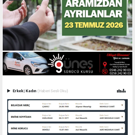
Erkek
|
Kadın
(Haberi Sesli Oku)