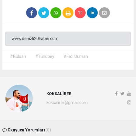
www.denizli20haber.com
#Buldan
#Türlübey
#Erol Duman
KÖKSAL İRER
koksalirer@gmail.com
Okuyucu Yorumları
(0)