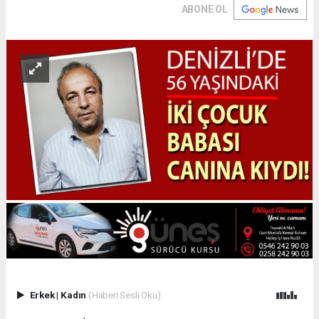
ABONE OL
Erkek
|
Kadın
(Haberi Sesli Oku)