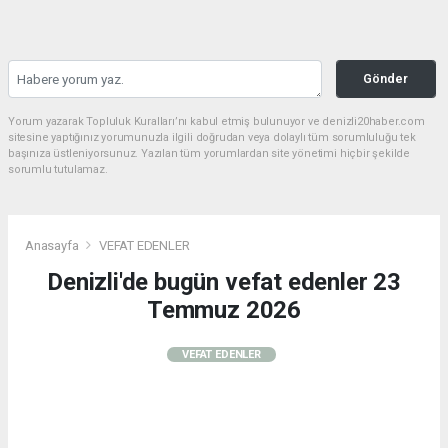
Gönder
Yorum yazarak Topluluk Kuralları’nı kabul etmiş bulunuyor ve denizli20haber.com
sitesine yaptığınız yorumunuzla ilgili doğrudan veya dolaylı tüm sorumluluğu tek
başınıza üstleniyorsunuz. Yazılan tüm yorumlardan site yönetimi hiçbir şekilde
sorumlu tutulamaz.
Anasayfa
VEFAT EDENLER
Denizli'de bugün vefat edenler 23
Temmuz 2026
VEFAT EDENLER