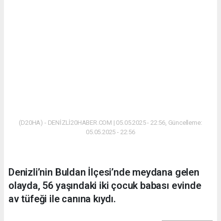
(D20HA) - DENİZLİ20HABER.COM | 05.05.2025 - 22:56, Güncelleme:
05.05.2025 - 22:56
Denizli’nin Buldan İlçesi’nde meydana gelen
olayda, 56 yaşındaki iki çocuk babası evinde
av tüfeği ile canına kıydı.