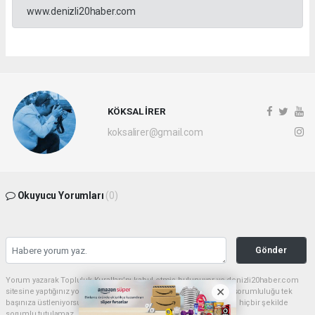
www.denizli20haber.com
KÖKSAL İRER
koksalirer@gmail.com
Okuyucu Yorumları
(0)
Gönder
Yorum yazarak Topluluk Kuralları’nı kabul etmiş bulunuyor ve denizli20haber.com
sitesine yaptığınız yorumunuzla ilgili doğrudan veya dolaylı tüm sorumluluğu tek
başınıza üstleniyorsunuz. Yazılan tüm yorumlardan site yönetimi hiçbir şekilde
sorumlu tutulamaz.