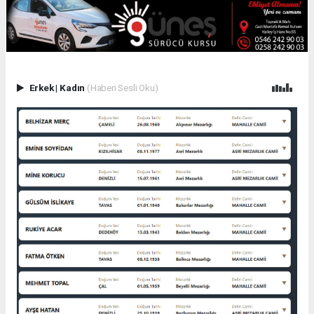
Erkek
|
Kadın
(Haberi Sesli Oku)