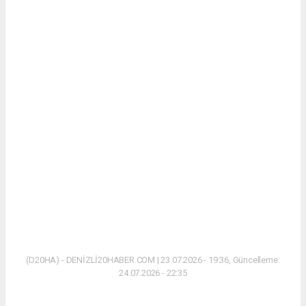
(D20HA) - DENİZLİ20HABER.COM | 23.07.2026 - 19:36, Güncelleme:
24.07.2026 - 22:35