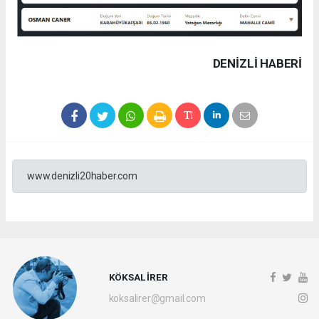
DENIZLI HABERİ
www.denizli20haber.com
KÖKSAL İRER
koksalirer@gmail.com