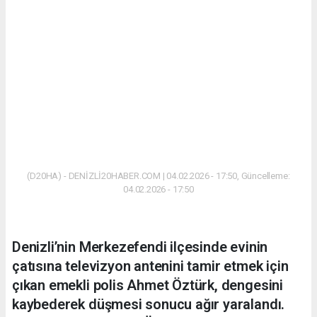
(D20HA) - DENİZLİ20HABER.COM | 04.02.2026 - 17:50, Güncelleme:
04.02.2026 - 17:50
Denizli’nin Merkezefendi ilçesinde evinin
çatısına televizyon antenini tamir etmek için
çıkan emekli polis Ahmet Öztürk, dengesini
kaybederek düşmesi sonucu ağır yaralandı.