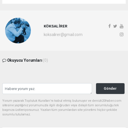
KÖKSAL İRER
koksalirer@gmail.com
Okuyucu Yorumları
(0)
Gönder
Yorum yazarak Topluluk Kuralları’nı kabul etmiş bulunuyor ve denizli20haber.com
sitesine yaptığınız yorumunuzla ilgili doğrudan veya dolaylı tüm sorumluluğu tek
başınıza üstleniyorsunuz. Yazılan tüm yorumlardan site yönetimi hiçbir şekilde
sorumlu tutulamaz.