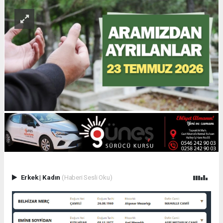
Erkek
|
Kadın
(Haberi Sesli Oku)