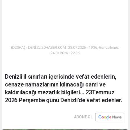
(D20HA) - DENİZLİ20HABER.COM | 23.07.2026 - 19:36, Güncelleme:
24.07.2026 - 22:35
Denizli il sınırları içerisinde vefat edenlerin,
cenaze namazlarının kılınacağı cami ve
kaldırılacağı mezarlık bilgileri... 23Temmuz
2026 Perşembe günü Denizli'de vefat edenler.
ABONE OL