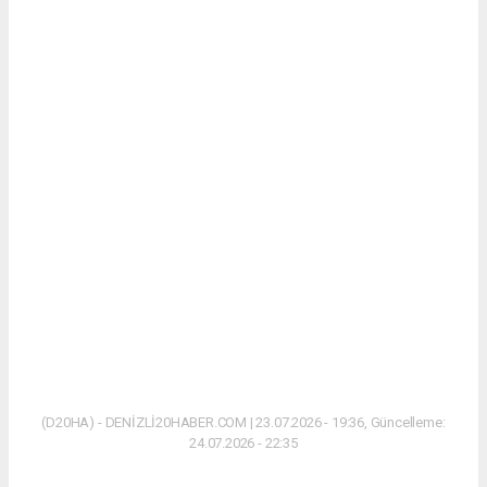
(D20HA) - DENİZLİ20HABER.COM | 23.07.2026 - 19:36, Güncelleme:
24.07.2026 - 22:35