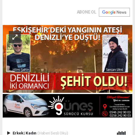
ABONE OL
Erkek
|
Kadın
(Haberi Sesli Oku)