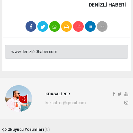
DENIZLI HABERİ
www.denizli20haber.com
KÖKSAL İRER
koksalirer@gmail.com
Okuyucu Yorumları
(0)