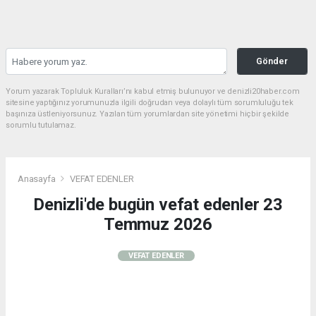
Gönder
Yorum yazarak Topluluk Kuralları’nı kabul etmiş bulunuyor ve denizli20haber.com
sitesine yaptığınız yorumunuzla ilgili doğrudan veya dolaylı tüm sorumluluğu tek
başınıza üstleniyorsunuz. Yazılan tüm yorumlardan site yönetimi hiçbir şekilde
sorumlu tutulamaz.
Anasayfa
VEFAT EDENLER
Denizli'de bugün vefat edenler 23
Temmuz 2026
VEFAT EDENLER