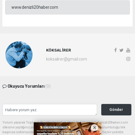
www.denizli20haber.com
KÖKSAL İRER
koksalirer@gmail.com
Okuyucu Yorumları
(0)
Gönder
Yorum yazarak Topluluk Kuralları’nı kabul etmiş bulunuyor ve denizli20haber.com
sitesine yaptığınız yorumunuzla ilgili doğrudan veya dolaylı tüm sorumluluğu tek
başınıza üstleniyorsunuz. Yazılan tüm yorumlardan site yönetimi hiçbir şekilde