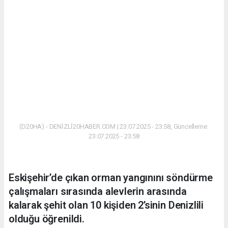
(D20HA) - DENİZLİ20HABER.COM | 23.07.2025 - 23:58, Güncelleme:
23.07.2025 - 23:58
Eskişehir’de çıkan orman yangınını söndürme
çalışmaları sırasında alevlerin arasında
kalarak şehit olan 10 kişiden 2’sinin Denizlili
olduğu öğrenildi.