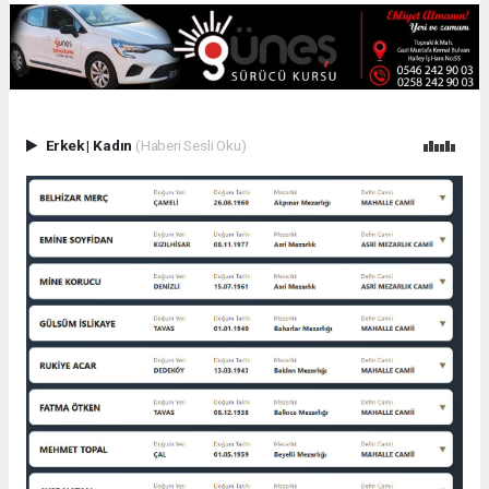
Erkek
|
Kadın
(Haberi Sesli Oku)