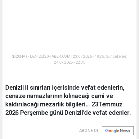
(D20HA) - DENİZLİ20HABER.COM | 23.07.2026 - 19:36, Güncelleme:
24.07.2026 - 22:35
Denizli il sınırları içerisinde vefat edenlerin,
cenaze namazlarının kılınacağı cami ve
kaldırılacağı mezarlık bilgileri... 23Temmuz
2026 Perşembe günü Denizli'de vefat edenler.
ABONE OL