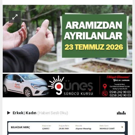
Erkek
|
Kadın
(Haberi Sesli Oku)