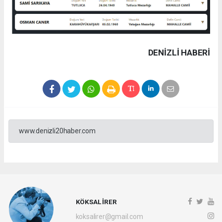
DENIZLI HABERİ
www.denizli20haber.com
KÖKSAL İRER
koksalirer@gmail.com