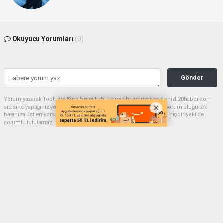
Okuyucu Yorumları
(0)
Gönder
Yorum yazarak Topluluk Kuralları’nı kabul etmiş bulunuyor ve denizli20haber.com
sitesine yaptığınız yorumunuzla ilgili doğrudan veya dolaylı tüm sorumluluğu tek
başınıza üstleniyorsunuz. Yazılan tüm yorumlardan site yönetimi hiçbir şekilde
sorumlu tutulamaz.
haber paketi
haber scripti
haber yazılımı
Tüm hakları saklı tutulmaktadır.Copyright 2026©
Haber Yazılımı:
Web Aksiyon ®