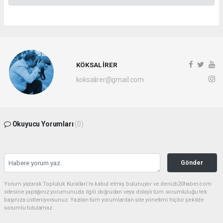
KÖKSAL İRER
koksalirer@gmail.com
Okuyucu Yorumları
(0)
Gönder
Yorum yazarak Topluluk Kuralları’nı kabul etmiş bulunuyor ve denizli20haber.com
sitesine yaptığınız yorumunuzla ilgili doğrudan veya dolaylı tüm sorumluluğu tek
başınıza üstleniyorsunuz. Yazılan tüm yorumlardan site yönetimi hiçbir şekilde
sorumlu tutulamaz.