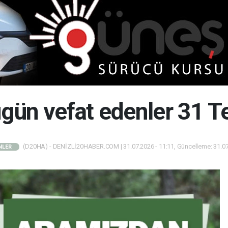
bugün vefat edenler 31
(D20HA) - DENİZLİ20HABER.COM | 31.07.2026 - 11:11, Güncelleme: 31.07
NLER