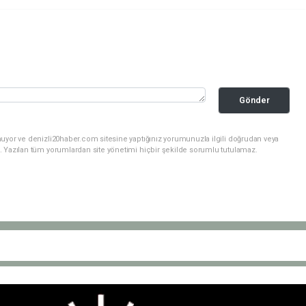
Gönder
nuyor ve denizli20haber.com sitesine yaptığınız yorumunuzla ilgili doğrudan veya
. Yazılan tüm yorumlardan site yönetimi hiçbir şekilde sorumlu tutulamaz.