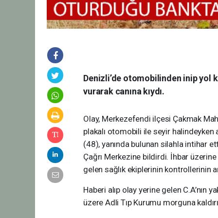
Denizli’de otomobilinden inip yol k
vurarak canına kıydı.
Olay, Merkezefendi ilçesi Çakmak Maha
plakalı otomobili ile seyir halindeyke
(48), yanında bulunan silahla intihar e
Çağrı Merkezine bildirdi. İhbar üzerine
gelen sağlık ekiplerinin kontrollerinin 
Haberi alıp olay yerine gelen C.A’nın y
üzere Adli Tıp Kurumu morguna kaldırı