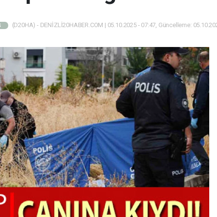
(D20HA) - DENİZLİ20HABER.COM | 05.10.2025 - 07:47, Güncelleme: 05.10.202
Ş