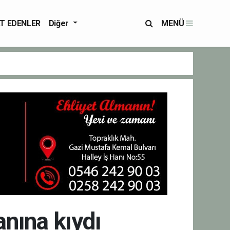
T EDENLER
Diğer
MENÜ
anına kıydı