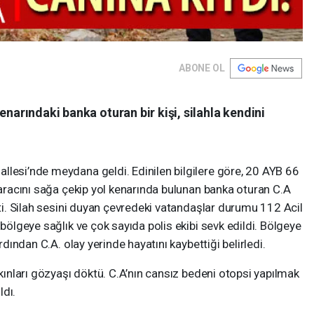
ABONE OL
enarındaki banka oturan bir kişi, silahla kendini
llesi’nde meydana geldi. Edinilen bilgilere göre, 20 AYB 66
n aracını sağa çekip yol kenarında bulunan banka oturan C.A
tti. Silah sesini duyan çevredeki vatandaşlar durumu 112 Acil
 bölgeye sağlık ve çok sayıda polis ekibi sevk edildi. Bölgeye
ardından C.A. olay yerinde hayatını kaybettiği belirledi.
akınları gözyaşı döktü. C.A’nın cansız bedeni otopsi yapılmak
ldı.