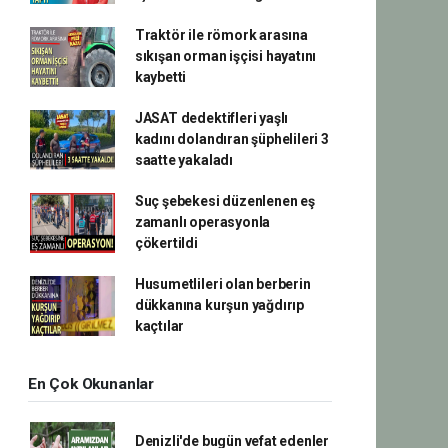
Traktör ile römork arasına
sıkışan orman işçisi hayatını
kaybetti
JASAT dedektifleri yaşlı
kadını dolandıran şüphelileri 3
saatte yakaladı
Suç şebekesi düzenlenen eş
zamanlı operasyonla
çökertildi
Husumetlileri olan berberin
dükkanına kurşun yağdırıp
kaçtılar
En Çok Okunanlar
Denizli'de bugün vefat edenler