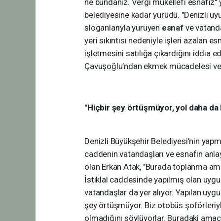
ne bundanız. Vergi mükellefi esnafız" y
belediyesine kadar yürüdü. "Denizli uy
sloganlarıyla yürüyen
esnaf
ve vatand
yeri sıkıntısı nedeniyle işleri azalan e
işletmesini satılığa çıkardığını iddia 
Çavuşoğlu’ndan ekmek mücadelesi vere
"Hiçbir şey örtüşmüyor, yol daha da 
Denizli Büyükşehir Belediyesi’nin yapm
caddenin vatandaşları ve esnafın anla
olan Erkan Atak, "Burada toplanma ama
İstiklal caddesinde yapılmış olan uyg
vatandaşlar da yer alıyor. Yapılan uy
şey örtüşmüyor. Biz otobüs şoförleri
olmadığını söylüyorlar. Buradaki amac