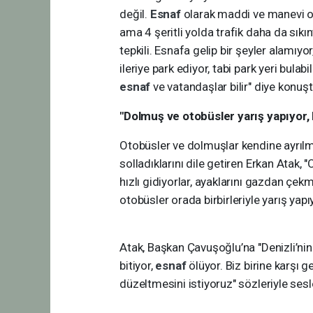
değil.
Esnaf
olarak maddi ve manevi ola
ama 4 şeritli yolda trafik daha da sık
tepkili. Esnafa gelip bir şeyler alamıy
ileriye park ediyor, tabi park yeri bulab
esnaf
ve vatandaşlar bilir" diye konuşt
"Dolmuş ve otobüsler yarış yapıyor, bi
Otobüsler ve dolmuşlar kendine ayrılmış
solladıklarını dile getiren Erkan Atak, 
hızlı gidiyorlar, ayaklarını gazdan çe
otobüsler orada birbirleriyle yarış yapı
Atak, Başkan Çavuşoğlu’na "Denizli’nin
bitiyor,
esnaf
ölüyor. Biz birine karşı
düzeltmesini istiyoruz" sözleriyle sesl