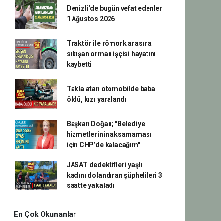
Denizli'de bugün vefat edenler
1 Ağustos 2026
Traktör ile römork arasına
sıkışan orman işçisi hayatını
kaybetti
Takla atan otomobilde baba
öldü, kızı yaralandı
Başkan Doğan; "Belediye
hizmetlerinin aksamaması
için CHP’de kalacağım"
JASAT dedektifleri yaşlı
kadını dolandıran şüphelileri 3
saatte yakaladı
En Çok Okunanlar