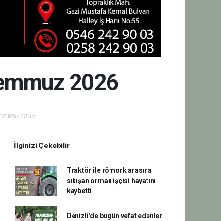
 Temmuz 2026
.2026 - 22:35
İlginizi Çekebilir
Traktör ile römork arasına
sıkışan orman işçisi hayatını
kaybetti
Denizli'de bugün vefat edenler