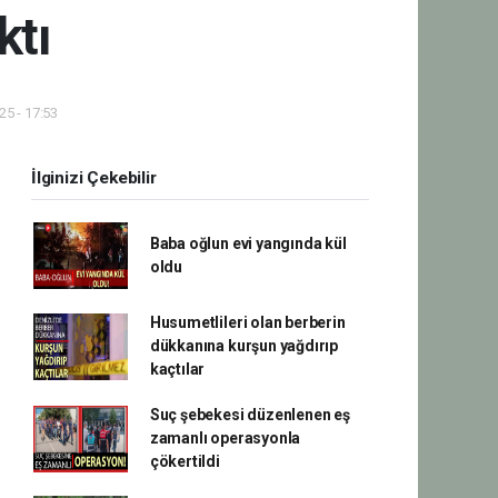
ktı
5 - 17:53
İlginizi Çekebilir
Baba oğlun evi yangında kül
oldu
Husumetlileri olan berberin
dükkanına kurşun yağdırıp
kaçtılar
Suç şebekesi düzenlenen eş
zamanlı operasyonla
çökertildi