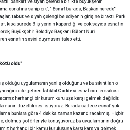
azılı pankart ve siyah çelenkle birlikte büyükşehir
uma esnafına sahip çık", "
Esnaf
burada, Başkan nerede"
aşlar,
tabut
ve siyah çelengi belediyenin girişine bıraktı. Park
snaf, kısa sürede 3 iş yerinin kapandığı ve çok sayıda esnafın
ederek, Büyükşehir Belediye Başkanı Bülent Nuri
n esnafın sesini duymasını talep etti.
kötü oldu"
ış olduğu uygulamanın yanlış olduğunu ve bu sıkıntıları o
yacağını dile getiren
İstiklal Caddesi
esnafının temsilcisi
cımız herhangi bir kurum kuruluşa karşı gelmek değildir.
ulamanın düzeltilmesi istiyoruz. Burada sadece
esnaf
yok
gulama bunlara göre 4 dakika zaman kazandıracakmış. Hiçbir
yle, dolmuş şoförleriyle konuşuyoruz bu uygulamanın doğru
ımız herhangi bir kamu kuruluşuna karşı karşıya gelmek