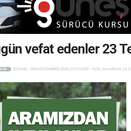
bugün vefat edenler 23
(D20HA) - DENİZLİ20HABER.COM | 23.07.2026 - 19:36, Güncelleme: 24.07
NLER