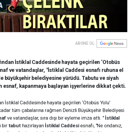
ABONE OL
fından İstiklal Caddesinde hayata geçirilen ‘Otobüs
naf ve vatandaşlar, "İstiklal Caddesi esnafı ruhuna el
kle büyükşehir belediyesine yürüdü. Tabutu ve siyah
an esnaf, kapanmaya başlayan işyerlerine dikkat çekti.
an İstiklal Caddesinde hayata geçirilen ‘Otobüs Yolu’
kadar tüm çabalarına rağmen Denizli Büyükşehir Belediyesi
naf
ve vatandaşlar, sıra dışı bir eyleme imza attı. "
İstiklal
ı bir
tabut
hazırlayan
İstiklal Caddesi
esnafı, "Ne ondanız,