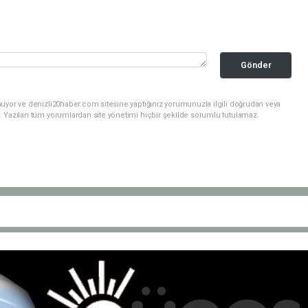
Gönder
nuyor ve denizli20haber.com sitesine yaptığınız yorumunuzla ilgili doğrudan veya
. Yazılan tüm yorumlardan site yönetimi hiçbir şekilde sorumlu tutulamaz.