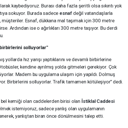
rak kaybediyoruz. Burası daha fazla şeritli olsa sıkıntı yok
ıntıya sokuyor. Burada sadece
esnaf
değil vatandaşlarla
or, müşteriler. Esnaf, dükkana mal taşımak için 300 metre
ilirse. Ardından ise o ağırlıkları 300 metre taşıyor. Bu derdi
u.
rbirlerini solluyorlar"
 yollarda hız yarışı yaptıklarını ve devamlı birbirlerine
"Otobüsler, kendine ayrılmış yolda gitmeleri gerekiyor. Çok
kmiyorlar. Madem bu uygulama ulaşım için yapıldı. Dolmuş
yor. Birbirlerini solluyorlar. Trafik tamamen kötüleşiyor" dedi.
 bel kemiği olan caddelerden birisi olan
İstiklal Caddesi
 gelmek istemiyoruz, sadece yanlış olan uygulamanın
enerek, yanlıştan biran önce dönülmesini talep etti.