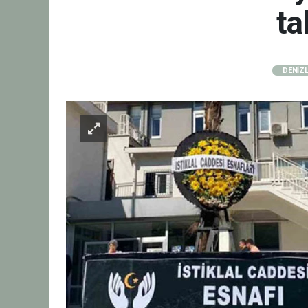
ta
DENİZL