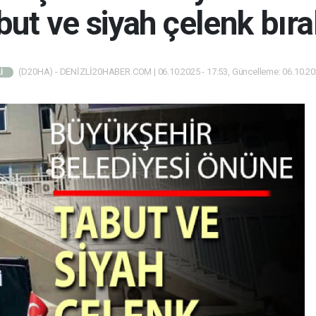
but ve siyah çelenk bıra
(D20HA) - DENİZLİ20HABER.COM | 06.10.2025 - 17:53, Güncelleme: 06.10.202
İ