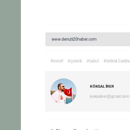
www.denizli20haber.com
#esnaf
#çelenk
#tabut
#İstiklal Cadde
KÖKSAL İRER
koksalirer@gmail.com