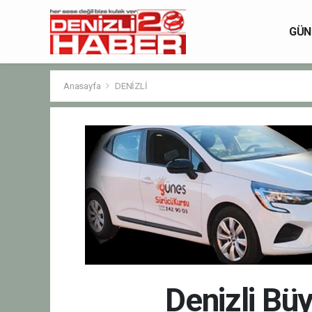
GÜN
Anasayfa
DENİZLİ
Denizli Bü