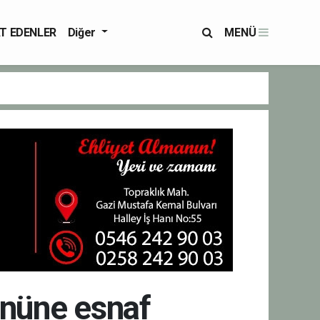
T EDENLER
Diğer
MENÜ
önüne esnaf