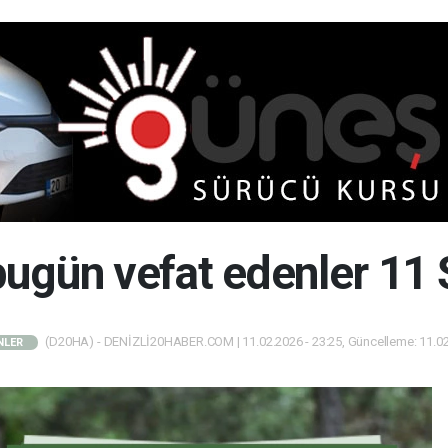
 bugün vefat edenler 11
(D20HA) - DENİZLİ20HABER.COM | 11.02.2026 - 23:25, Güncelleme: 11.02
NLER