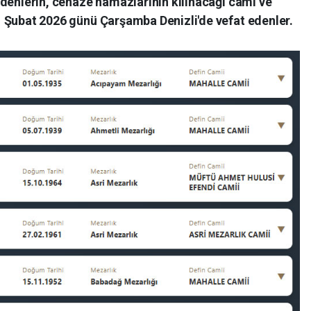
t edenlerin, cenaze namazlarının kılınacağı cami ve
 11 Şubat 2026 günü Çarşamba Denizli'de vefat edenler.