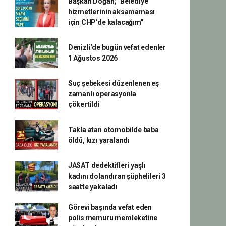
Başkan Doğan; "Belediye
hizmetlerinin aksamaması
için CHP’de kalacağım"
Denizli'de bugün vefat edenler
1 Ağustos 2026
Suç şebekesi düzenlenen eş
zamanlı operasyonla
çökertildi
Takla atan otomobilde baba
öldü, kızı yaralandı
JASAT dedektifleri yaşlı
kadını dolandıran şüphelileri 3
saatte yakaladı
Görevi başında vefat eden
polis memuru memleketine