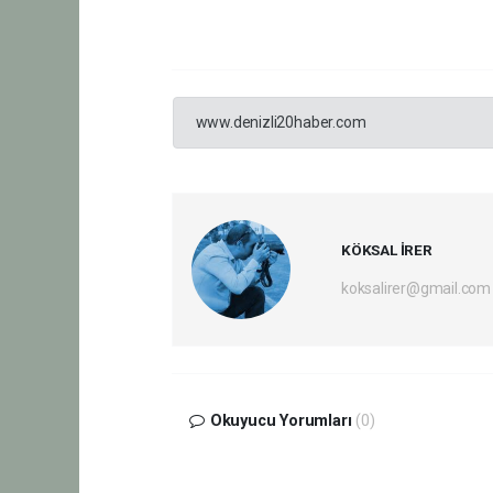
www.denizli20haber.com
KÖKSAL İRER
koksalirer@gmail.com
Okuyucu Yorumları
(0)