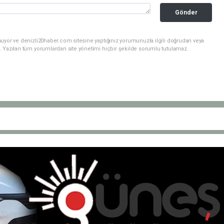
Gönder
nuyor ve denizli20haber.com sitesine yaptığınız yorumunuzla ilgili doğrudan veya
. Yazılan tüm yorumlardan site yönetimi hiçbir şekilde sorumlu tutulamaz.