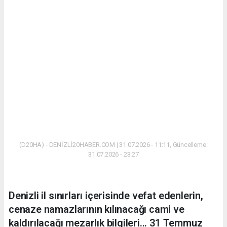
(D20HA) - DENİZLİ20HABER.COM | 31.07.2026 - 11:11, Güncelleme:
31.07.2026 - 23:27
Denizli il sınırları içerisinde vefat edenlerin,
cenaze namazlarının kılınacağı cami ve
kaldırılacağı mezarlık bilgileri... 31 Temmuz