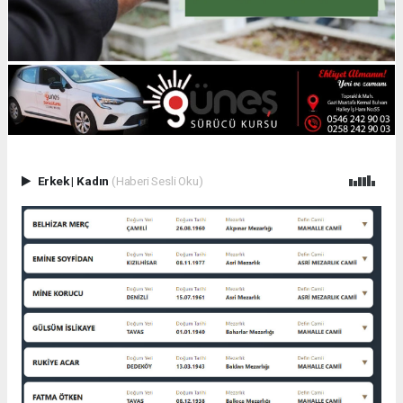
Erkek
|
Kadın
(Haberi Sesli Oku)