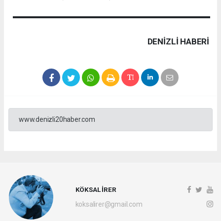
DENIZLI HABERİ
www.denizli20haber.com
KÖKSAL İRER
koksalirer@gmail.com