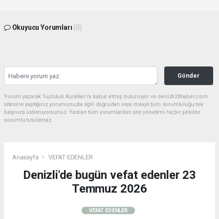
Okuyucu Yorumları
(0)
Gönder
Yorum yazarak Topluluk Kuralları’nı kabul etmiş bulunuyor ve denizli20haber.com
sitesine yaptığınız yorumunuzla ilgili doğrudan veya dolaylı tüm sorumluluğu tek
başınıza üstleniyorsunuz. Yazılan tüm yorumlardan site yönetimi hiçbir şekilde
sorumlu tutulamaz.
Anasayfa
VEFAT EDENLER
Denizli'de bugün vefat edenler 23
Temmuz 2026
VEFAT EDENLER