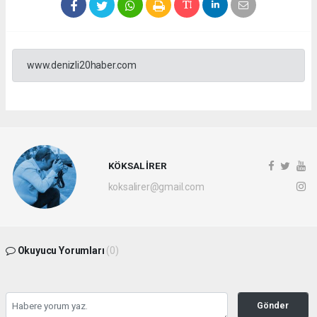
www.denizli20haber.com
KÖKSAL İRER
koksalirer@gmail.com
Okuyucu Yorumları
(0)
Gönder