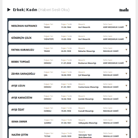
Erkek
|
Kadın
(Haberi Sesli Oku)