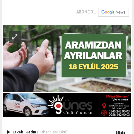
ABONE OL
Erkek
|
Kadın
(Haberi Sesli Oku)