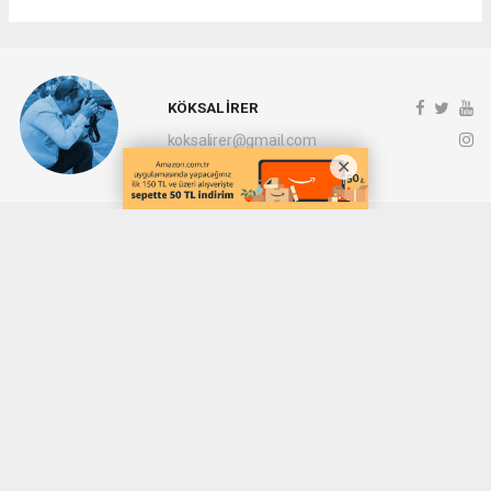
KÖKSAL İRER
koksalirer@gmail.com
Okuyucu Yorumları
(0)
Gönder
Yorum yazarak Topluluk Kuralları’nı kabul etmiş bulunuyor ve denizli20haber.com
sitesine yaptığınız yorumunuzla ilgili doğrudan veya dolaylı tüm sorumluluğu tek
başınıza üstleniyorsunuz. Yazılan tüm yorumlardan site yönetimi hiçbir şekilde
sorumlu tutulamaz.