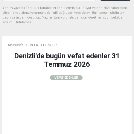
Yorum yazarak Topluluk Kuralları’nı kabul etmiş bulunuyor ve denizli20haber.com
sitesine yaptığınız yorumunuzla ilgili doğrudan veya dolaylı tüm sorumluluğu tek
başınıza üstleniyorsunuz. Yazılan tüm yorumlardan site yönetimi hiçbir şekilde
sorumlu tutulamaz.
Anasayfa
VEFAT EDENLER
Denizli'de bugün vefat edenler 31
Temmuz 2026
VEFAT EDENLER