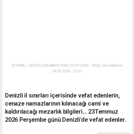
(D20HA) - DENİZLİ20HABER.COM | 23.07.2026 - 19:36, Güncelleme:
24.07.2026 - 22:35
Denizli il sınırları içerisinde vefat edenlerin,
cenaze namazlarının kılınacağı cami ve
kaldırılacağı mezarlık bilgileri... 23Temmuz
2026 Perşembe günü Denizli'de vefat edenler.