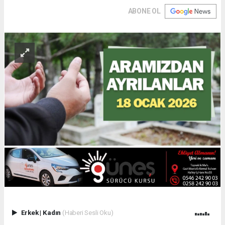
ABONE OL
Erkek
|
Kadın
(Haberi Sesli Oku)