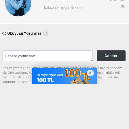
koksalirer@gmail.com
Okuyucu Yorumları
(0)
Gönder
Yorum yazarak Topluluk Kuralları’nı kabul etmiş bulunuyor ve denizli20haber.com
sitesine yaptığınız yorumunuzla ilgili doğrudan veya dolaylı tüm sorumluluğu tek
başınıza üstleniyorsunuz. Yazılan tüm yorumlardan site yönetimi hiçbir şekilde
sorumlu tutulamaz.
haber paketi
haber scripti
haber yazılımı
Tüm hakları saklı tutulmaktadır.Copyright 2026©
Haber Yazılımı:
Web Aksiyon ®