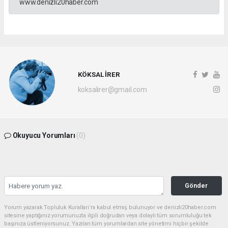
www.denizli20haber.com
KÖKSAL İRER
koksalirer@gmail.com
Okuyucu Yorumları
(0)
Gönder
Yorum yazarak Topluluk Kuralları’nı kabul etmiş bulunuyor ve denizli20haber.com
sitesine yaptığınız yorumunuzla ilgili doğrudan veya dolaylı tüm sorumluluğu tek
başınıza üstleniyorsunuz. Yazılan tüm yorumlardan site yönetimi hiçbir şekilde