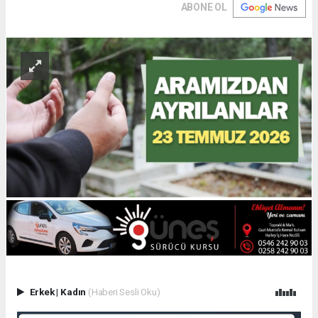
ABONE OL
Erkek
|
Kadın
(Haberi Sesli Oku)