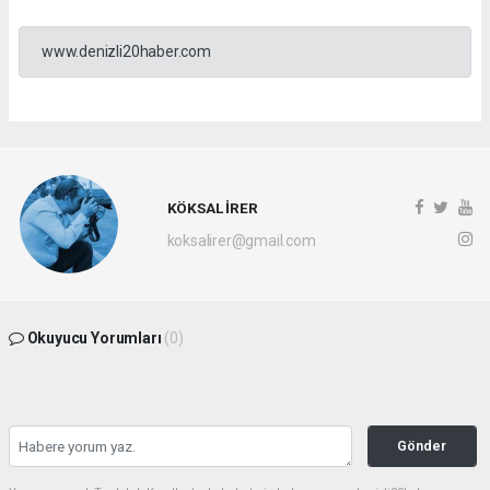
www.denizli20haber.com
KÖKSAL İRER
koksalirer@gmail.com
Okuyucu Yorumları
(0)
Gönder