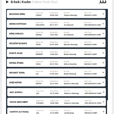
Erkek
|
Kadın
(Haberi Sesli Oku)