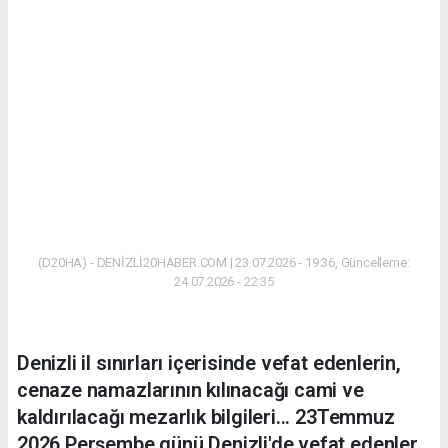
(D20HA) - DENİZLİ20HABER.COM | 23.07.2026 - 19:36, Güncelleme:
24.07.2026 - 22:35
Denizli il sınırları içerisinde vefat edenlerin,
cenaze namazlarının kılınacağı cami ve
kaldırılacağı mezarlık bilgileri... 23Temmuz
2026 Perşembe günü Denizli'de vefat edenler.