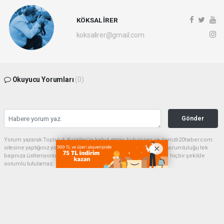
KÖKSAL İRER
koksalirer@gmail.com
Okuyucu Yorumları
(0)
Gönder
Yorum yazarak Topluluk Kuralları’nı kabul etmiş bulunuyor ve denizli20haber.com
sitesine yaptığınız yorumunuzla ilgili doğrudan veya dolaylı tüm sorumluluğu tek
başınıza üstleniyorsunuz. Yazılan tüm yorumlardan site yönetimi hiçbir şekilde
sorumlu tutulamaz.
haber paketi
haber scripti
haber yazılımı