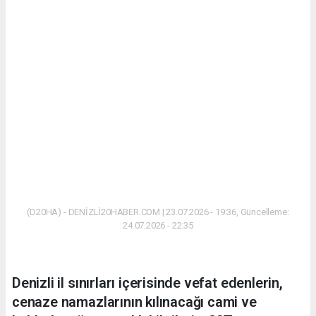
(D20HA) - DENİZLİ20HABER.COM | 23.07.2026 - 19:36, Güncelleme:
24.07.2026 - 22:35
Denizli il sınırları içerisinde vefat edenlerin,
cenaze namazlarının kılınacağı cami ve