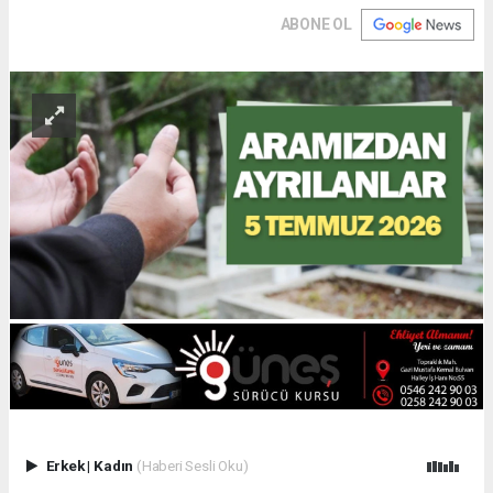
ABONE OL
Erkek
|
Kadın
(Haberi Sesli Oku)