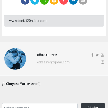
www.denizli20haber.com
KÖKSAL İRER
koksalirer@gmail.com
Okuyucu Yorumları
(0)
Gönder