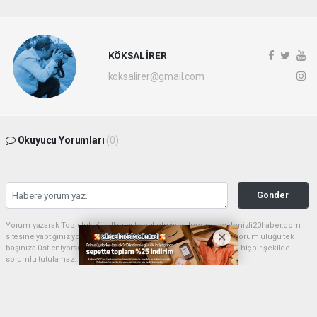
KÖKSAL İRER
koksalirer@gmail.com
Okuyucu Yorumları
(0)
Gönder
Yorum yazarak Topluluk Kuralları’nı kabul etmiş bulunuyor ve denizli20haber.com
sitesine yaptığınız yorumunuzla ilgili doğrudan veya dolaylı tüm sorumluluğu tek
başınıza üstleniyorsunuz. Yazılan tüm yorumlardan site yönetimi hiçbir şekilde
sorumlu tutulamaz.