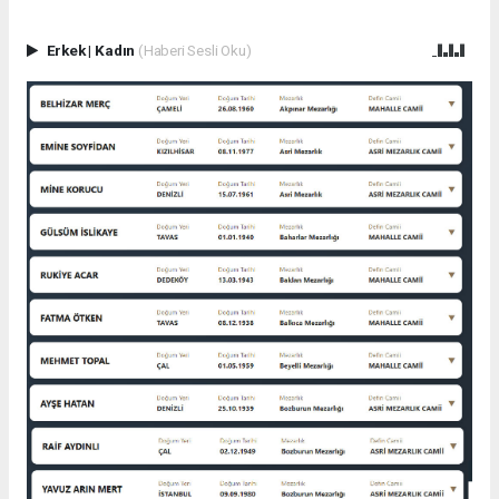
Erkek
|
Kadın
(Haberi Sesli Oku)