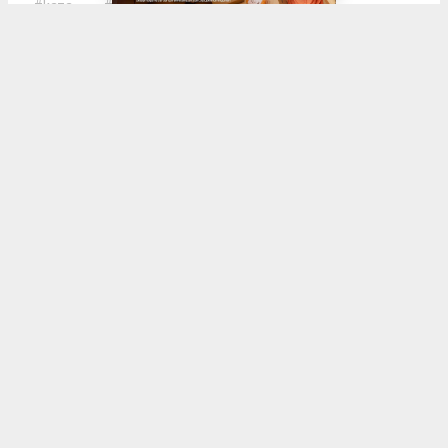
#kaza
#polis
#sürücü
#kırmızı ışık
KÖKSAL İRER
koksalirer@gmail.com
Okuyucu Yorumları
(0)
Gönder
Yorum yazarak Topluluk Kuralları’nı kabul etmiş bulunuyor ve
denizli20haber.com sitesine yaptığınız yorumunuzla ilgili doğrudan veya
dolaylı tüm sorumluluğu tek başınıza üstleniyorsunuz. Yazılan tüm
yorumlardan site yönetimi hiçbir şekilde sorumlu tutulamaz.