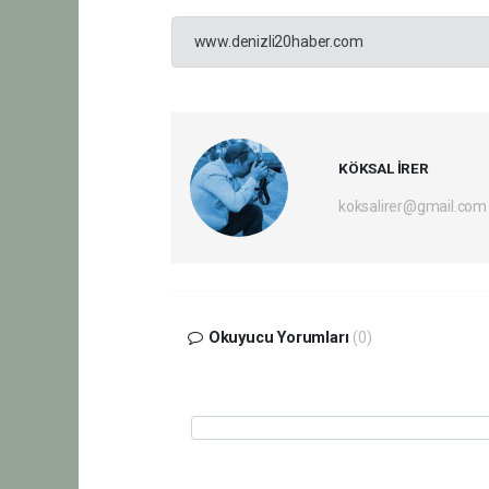
www.denizli20haber.com
KÖKSAL İRER
koksalirer@gmail.com
Okuyucu Yorumları
(0)