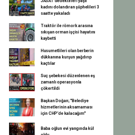
JASAT dedektifleri yaşlı
kadını dolandıran şüphelileri 3
saatte yakaladı
Traktör ile römork arasına
sıkışan orman işçisi hayatını
kaybetti
Husumetlileri olan berberin
dükkanına kurşun yağdırıp
kaçtılar
Suç şebekesi düzenlenen eş
zamanlı operasyonla
çökertildi
Başkan Doğan; "Belediye
hizmetlerinin aksamaması
için CHP’de kalacağım"
Baba oğlun evi yangında kül
oldu