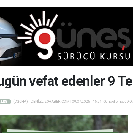
bugün vefat edenler 9
(D20HA) - DENİZLİ20HABER.COM | 09.07.2026 - 15:51, Güncelleme: 09.07
NLER