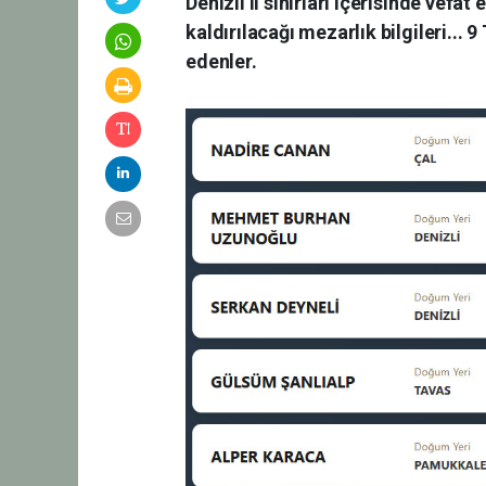
Denizli il sınırları içerisinde vefa
kaldırılacağı mezarlık bilgileri..
edenler.