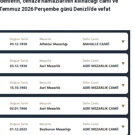
t edenlerin, cenaze namazlarının kılınacağı cami ve
. 9 Temmuz 2026 Perşembe günü Denizli'de vefat