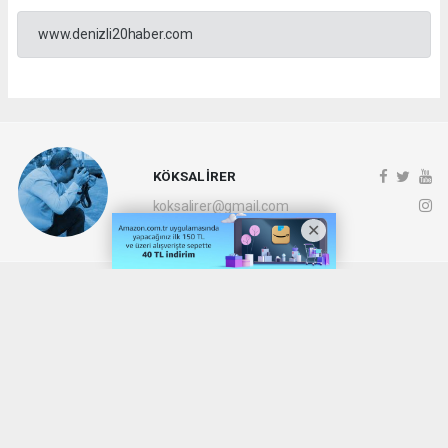
www.denizli20haber.com
KÖKSAL İRER
koksalirer@gmail.com
Okuyucu Yorumları
(0)
Gönder
Yorum yazarak Topluluk Kuralları’nı kabul etmiş bulunuyor ve denizli20haber.com
sitesine yaptığınız yorumunuzla ilgili doğrudan veya dolaylı tüm sorumluluğu tek