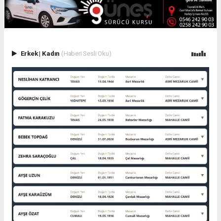
Erkek
|
Kadın
(Haberi Sesli Oku)