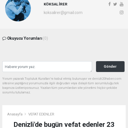
KÖKSAL İRER
koksalirer@gmail.com
Okuyucu Yorumları
(0)
Gönder
Yorum yazarak Topluluk Kuralları’nı kabul etmiş bulunuyor ve denizli20haber.com
sitesine yaptığınız yorumunuzla ilgili doğrudan veya dolaylı tüm sorumluluğu tek
başınıza üstleniyorsunuz. Yazılan tüm yorumlardan site yönetimi hiçbir şekilde
sorumlu tutulamaz.
Anasayfa
VEFAT EDENLER
Denizli'de bugün vefat edenler 23