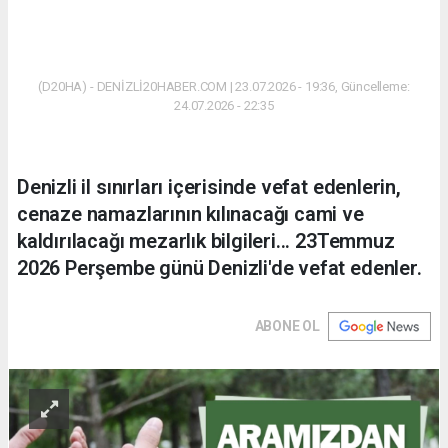
(D20HA) - DENİZLİ20HABER.COM | 23.07.2026 - 19:36, Güncelleme:
24.07.2026 - 22:35
Denizli il sınırları içerisinde vefat edenlerin,
cenaze namazlarının kılınacağı cami ve
kaldırılacağı mezarlık bilgileri... 23Temmuz
2026 Perşembe günü Denizli'de vefat edenler.
ABONE OL