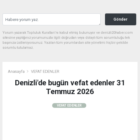
Gönder
Yorum yazarak Topluluk Kuralları’nı kabul etmiş bulunuyor ve denizli20haber.com
sitesine yaptığınız yorumunuzla ilgili doğrudan veya dolaylı tüm sorumluluğu tek
başınıza üstleniyorsunuz. Yazılan tüm yorumlardan site yönetimi hiçbir şekilde
sorumlu tutulamaz.
Anasayfa
VEFAT EDENLER
Denizli'de bugün vefat edenler 31
Temmuz 2026
VEFAT EDENLER