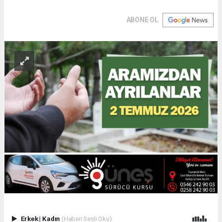
ABONE OL
Erkek
|
Kadın
(Haberi Sesli Oku)