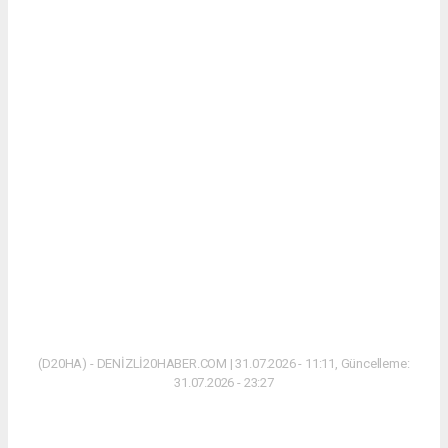
(D20HA) - DENİZLİ20HABER.COM | 31.07.2026 - 11:11, Güncelleme:
31.07.2026 - 23:27