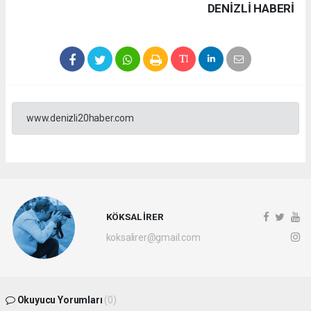
DENIZLI HABERİ
www.denizli20haber.com
KÖKSAL İRER
koksalirer@gmail.com
Okuyucu Yorumları
(0)