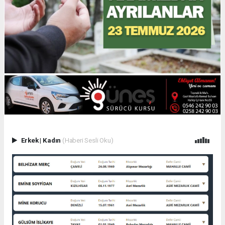
Erkek
|
Kadın
(Haberi Sesli Oku)