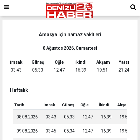
Amasya
için namaz vakitleri
8 Ağustos 2026, Cumartesi
İmsak
Güneş
Öğle
İkindi
Akşam
Yatsı
03:43
05:33
12:47
16:39
19:51
21:24
Haftalık
Tarih
İmsak
Güneş
Öğle
İkindi
Akşam
Ya
08.08.2026
03:43
05:33
12:47
16:39
19:51
2
09.08.2026
03:45
05:34
12:47
16:39
19:50
2