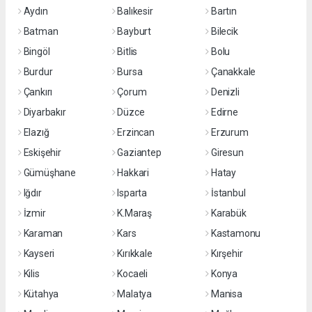
Aydın
Balıkesir
Bartın
Batman
Bayburt
Bilecik
Bingöl
Bitlis
Bolu
Burdur
Bursa
Çanakkale
Çankırı
Çorum
Denizli
Diyarbakır
Düzce
Edirne
Elazığ
Erzincan
Erzurum
Eskişehir
Gaziantep
Giresun
Gümüşhane
Hakkari
Hatay
Iğdır
Isparta
İstanbul
İzmir
K.Maraş
Karabük
Karaman
Kars
Kastamonu
Kayseri
Kırıkkale
Kırşehir
Kilis
Kocaeli
Konya
Kütahya
Malatya
Manisa