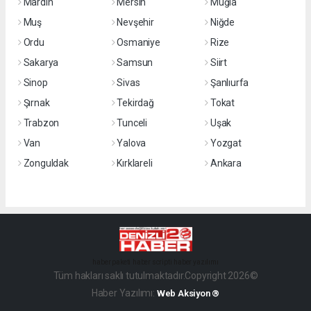
Mardin
Mersin
Muğla
Muş
Nevşehir
Niğde
Ordu
Osmaniye
Rize
Sakarya
Samsun
Siirt
Sinop
Sivas
Şanlıurfa
Şırnak
Tekirdağ
Tokat
Trabzon
Tunceli
Uşak
Van
Yalova
Yozgat
Zonguldak
Kırklareli
Ankara
haber paketi
haber scripti
haber yazılımı
Tüm hakları saklı tutulmaktadır.Copyright 2026©
Haber Yazılımı:
Web Aksiyon ®