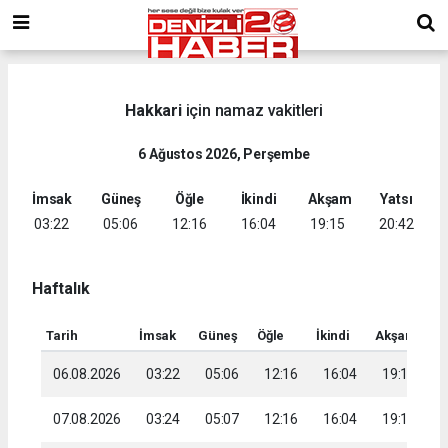
Hakkari
için namaz vakitleri
6 Ağustos 2026, Perşembe
İmsak
Güneş
Öğle
İkindi
Akşam
Yatsı
03:22
05:06
12:16
16:04
19:15
20:42
Haftalık
Tarih
İmsak
Güneş
Öğle
İkindi
Akşam
Ya
06.08.2026
03:22
05:06
12:16
16:04
19:15
2
07.08.2026
03:24
05:07
12:16
16:04
19:14
2