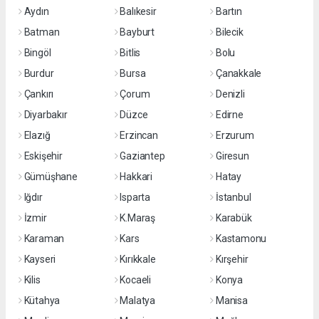
Aydın
Balıkesir
Bartın
Batman
Bayburt
Bilecik
Bingöl
Bitlis
Bolu
Burdur
Bursa
Çanakkale
Çankırı
Çorum
Denizli
Diyarbakır
Düzce
Edirne
Elazığ
Erzincan
Erzurum
Eskişehir
Gaziantep
Giresun
Gümüşhane
Hakkari
Hatay
Iğdır
Isparta
İstanbul
İzmir
K.Maraş
Karabük
Karaman
Kars
Kastamonu
Kayseri
Kırıkkale
Kırşehir
Kilis
Kocaeli
Konya
Kütahya
Malatya
Manisa