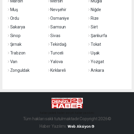
Mardin
Mersin
Muğla
Muş
Nevşehir
Niğde
Ordu
Osmaniye
Rize
Sakarya
Samsun
Siirt
Sinop
Sivas
Şanlıurfa
Şırnak
Tekirdağ
Tokat
Trabzon
Tunceli
Uşak
Van
Yalova
Yozgat
Zonguldak
Kırklareli
Ankara
haber paketi
haber scripti
haber yazılımı
Tüm hakları saklı tutulmaktadır.Copyright 2026©
Haber Yazılımı:
Web Aksiyon ®