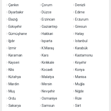
Çankırı
Çorum
Denizli
Diyarbakır
Düzce
Edirne
Elazığ
Erzincan
Erzurum
Eskişehir
Gaziantep
Giresun
Gümüşhane
Hakkari
Hatay
Iğdır
Isparta
İstanbul
İzmir
K.Maraş
Karabük
Karaman
Kars
Kastamonu
Kayseri
Kırıkkale
Kırşehir
Kilis
Kocaeli
Konya
Kütahya
Malatya
Manisa
Mardin
Mersin
Muğla
Muş
Nevşehir
Niğde
Ordu
Osmaniye
Rize
Sakarya
Samsun
Siirt