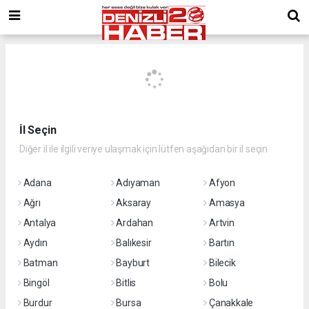
İl Seçin
Diğer il ile ilgili veriye ulaşmak için lütfen aşağıdan bir il seçin
Adana
Adıyaman
Afyon
Ağrı
Aksaray
Amasya
Antalya
Ardahan
Artvin
Aydın
Balıkesir
Bartın
Batman
Bayburt
Bilecik
Bingöl
Bitlis
Bolu
Burdur
Bursa
Çanakkale