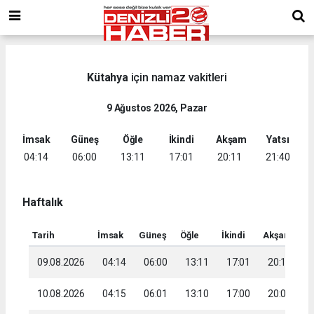
Kütahya
için namaz vakitleri
9 Ağustos 2026, Pazar
İmsak
Güneş
Öğle
İkindi
Akşam
Yatsı
04:14
06:00
13:11
17:01
20:11
21:40
Haftalık
Tarih
İmsak
Güneş
Öğle
İkindi
Akşam
Ya
09.08.2026
04:14
06:00
13:11
17:01
20:11
2
10.08.2026
04:15
06:01
13:10
17:00
20:09
2