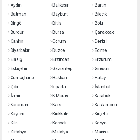
Aydın
Balıkesir
Bartın
Batman
Bayburt
Bilecik
Bingöl
Bitlis
Bolu
Burdur
Bursa
Çanakkale
Çankırı
Çorum
Denizli
Diyarbakır
Düzce
Edirne
Elazığ
Erzincan
Erzurum
Eskişehir
Gaziantep
Giresun
Gümüşhane
Hakkari
Hatay
Iğdır
Isparta
İstanbul
İzmir
K.Maraş
Karabük
Karaman
Kars
Kastamonu
Kayseri
Kırıkkale
Kırşehir
Kilis
Kocaeli
Konya
Kütahya
Malatya
Manisa