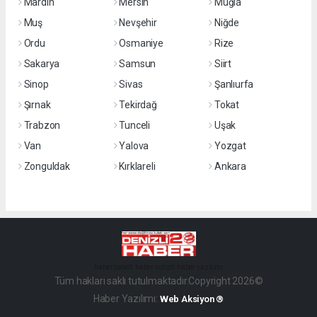
Mardin
Mersin
Muğla
Muş
Nevşehir
Niğde
Ordu
Osmaniye
Rize
Sakarya
Samsun
Siirt
Sinop
Sivas
Şanlıurfa
Şırnak
Tekirdağ
Tokat
Trabzon
Tunceli
Uşak
Van
Yalova
Yozgat
Zonguldak
Kırklareli
Ankara
haber paketi
haber scripti
haber yazılımı
Tüm hakları saklı tutulmaktadır.Copyright 2026©
Haber Yazılımı:
Web Aksiyon ®