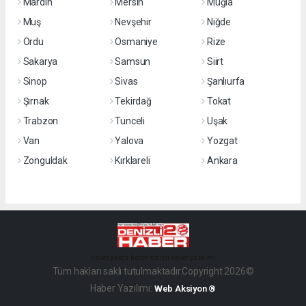
Mardin
Mersin
Muğla
Muş
Nevşehir
Niğde
Ordu
Osmaniye
Rize
Sakarya
Samsun
Siirt
Sinop
Sivas
Şanlıurfa
Şırnak
Tekirdağ
Tokat
Trabzon
Tunceli
Uşak
Van
Yalova
Yozgat
Zonguldak
Kırklareli
Ankara
haber paketi
haber scripti
haber yazılımı
Tüm hakları saklı tutulmaktadır.Copyright 2026©
Haber Yazılımı:
Web Aksiyon ®