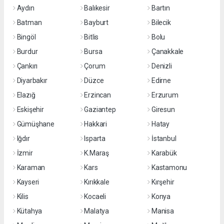
Aydın
Balıkesir
Bartın
Batman
Bayburt
Bilecik
Bingöl
Bitlis
Bolu
Burdur
Bursa
Çanakkale
Çankırı
Çorum
Denizli
Diyarbakır
Düzce
Edirne
Elazığ
Erzincan
Erzurum
Eskişehir
Gaziantep
Giresun
Gümüşhane
Hakkari
Hatay
Iğdır
Isparta
İstanbul
İzmir
K.Maraş
Karabük
Karaman
Kars
Kastamonu
Kayseri
Kırıkkale
Kırşehir
Kilis
Kocaeli
Konya
Kütahya
Malatya
Manisa