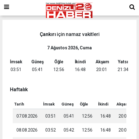
Çankırı
için namaz vakitleri
7 Ağustos 2026, Cuma
İmsak
Güneş
Öğle
İkindi
Akşam
Yatsı
03:51
05:41
12:56
16:48
20:01
21:34
Haftalık
Tarih
İmsak
Güneş
Öğle
İkindi
Akşam
Ya
07.08.2026
03:51
05:41
12:56
16:48
20:01
2
08.08.2026
03:52
05:42
12:56
16:48
20:00
2