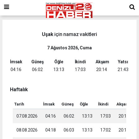
Uşak
için namaz vakitleri
7 Ağustos 2026, Cuma
İmsak
Güneş
Öğle
İkindi
Akşam
Yatsı
04:16
06:02
13:13
17:03
20:14
21:43
Haftalık
Tarih
İmsak
Güneş
Öğle
İkindi
Akşam
Ya
07.08.2026
04:16
06:02
13:13
17:03
20:14
2
08.08.2026
04:18
06:03
13:13
17:02
20:13
2