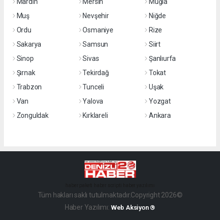
Mardin
Mersin
Muğla
Muş
Nevşehir
Niğde
Ordu
Osmaniye
Rize
Sakarya
Samsun
Siirt
Sinop
Sivas
Şanlıurfa
Şırnak
Tekirdağ
Tokat
Trabzon
Tunceli
Uşak
Van
Yalova
Yozgat
Zonguldak
Kırklareli
Ankara
haber paketi
haber scripti
haber yazılımı
Tüm hakları saklı tutulmaktadır.Copyright 2026©
Haber Yazılımı:
Web Aksiyon ®