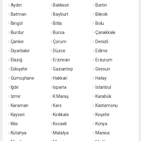
Aydın
Balıkesir
Bartın
Batman
Bayburt
Bilecik
Bingöl
Bitlis
Bolu
Burdur
Bursa
Çanakkale
Çankırı
Çorum
Denizli
Diyarbakır
Düzce
Edirne
Elazığ
Erzincan
Erzurum
Eskişehir
Gaziantep
Giresun
Gümüşhane
Hakkari
Hatay
Iğdır
Isparta
İstanbul
İzmir
K.Maraş
Karabük
Karaman
Kars
Kastamonu
Kayseri
Kırıkkale
Kırşehir
Kilis
Kocaeli
Konya
Kütahya
Malatya
Manisa