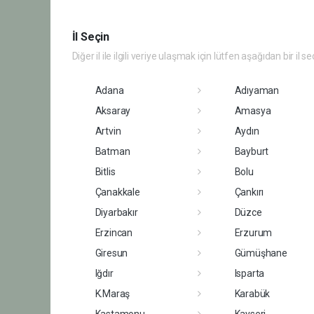
İl Seçin
Diğer il ile ilgili veriye ulaşmak için lütfen aşağıdan bir il se
Adana
Adıyaman
Aksaray
Amasya
Artvin
Aydın
Batman
Bayburt
Bitlis
Bolu
Çanakkale
Çankırı
Diyarbakır
Düzce
Erzincan
Erzurum
Giresun
Gümüşhane
Iğdır
Isparta
K.Maraş
Karabük
Kastamonu
Kayseri