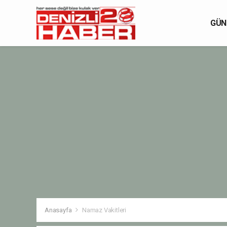
GÜN
Anasayfa
Namaz Vakitleri