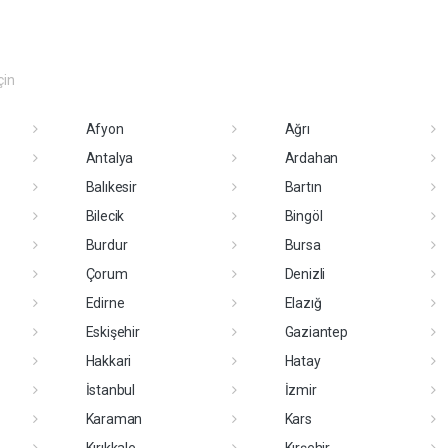
çin
Afyon
Ağrı
Antalya
Ardahan
Balıkesir
Bartın
Bilecik
Bingöl
Burdur
Bursa
Çorum
Denizli
Edirne
Elazığ
Eskişehir
Gaziantep
Hakkari
Hatay
İstanbul
İzmir
Karaman
Kars
Kırıkkale
Kırşehir