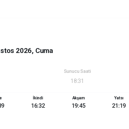
ustos 2026, Cuma
Sunucu Saati
18:31
e
İkindi
Akşam
Yatsı
39
16:32
19:45
21:19