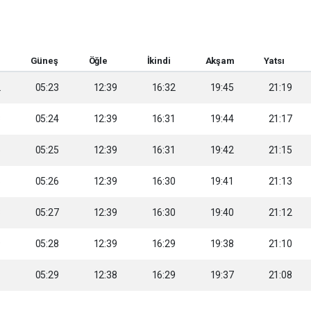
Güneş
Öğle
İkindi
Akşam
Yatsı
2
05:23
12:39
16:32
19:45
21:19
3
05:24
12:39
16:31
19:44
21:17
5
05:25
12:39
16:31
19:42
21:15
6
05:26
12:39
16:30
19:41
21:13
8
05:27
12:39
16:30
19:40
21:12
9
05:28
12:39
16:29
19:38
21:10
1
05:29
12:38
16:29
19:37
21:08